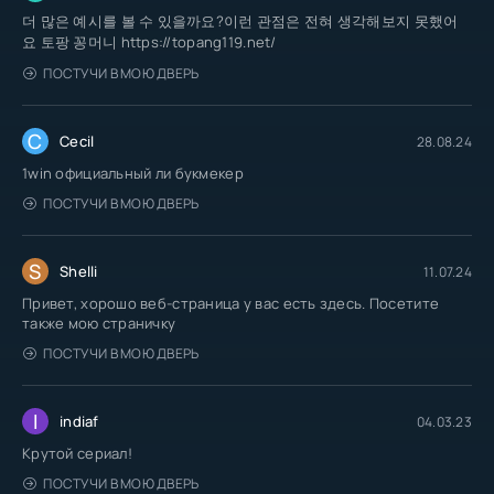
더 많은 예시를 볼 수 있을까요?이런 관점은 전혀 생각해보지 못했어
요 토팡 꽁머니 https://topang119.net/
ПОСТУЧИ В МОЮ ДВЕРЬ
C
Cecil
28.08.24
1win официальный ли букмекер
ПОСТУЧИ В МОЮ ДВЕРЬ
S
Shelli
11.07.24
Привет, хорошо веб-страница у вас есть здесь. Посетите
также мою страничку
ПОСТУЧИ В МОЮ ДВЕРЬ
I
indiaf
04.03.23
Крутой сериал!
ПОСТУЧИ В МОЮ ДВЕРЬ