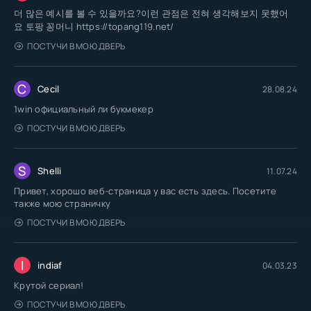
더 많은 예시를 볼 수 있을까요?이런 관점은 전혀 생각해보지 못했어
요 토팡 꽁머니 https://topang119.net/
ПОСТУЧИ В МОЮ ДВЕРЬ
C
Cecil
28.08.24
1win официальный ли букмекер
ПОСТУЧИ В МОЮ ДВЕРЬ
S
Shelli
11.07.24
Привет, хорошо веб-страница у вас есть здесь. Посетите
также мою страничку
ПОСТУЧИ В МОЮ ДВЕРЬ
I
indiaf
04.03.23
Крутой сериал!
ПОСТУЧИ В МОЮ ДВЕРЬ