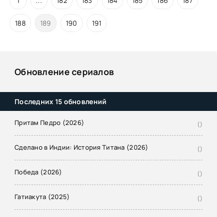
1
...
182
183
184
185
186
187
188
189
190
191
Обновление сериалов
Последних 15 обновлений
Притам Педро (2026)
()
Сделано в Индии: История Титана (2026)
()
Победа (2026)
()
Гатиакута (2025)
()