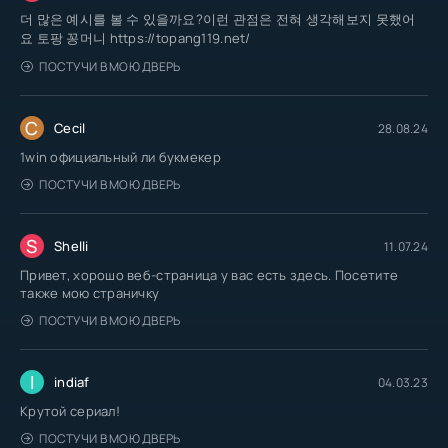
더 많은 예시를 볼 수 있을까요?이런 관점은 전혀 생각해보지 못했어
요 토팡 꽁머니 https://topang119.net/
ПОСТУЧИ В МОЮ ДВЕРЬ
C
Cecil
28.08.24
1win официальный ли букмекер
ПОСТУЧИ В МОЮ ДВЕРЬ
S
Shelli
11.07.24
Привет, хорошо веб-страница у вас есть здесь. Посетите
также мою страничку
ПОСТУЧИ В МОЮ ДВЕРЬ
I
indiaf
04.03.23
Крутой сериал!
ПОСТУЧИ В МОЮ ДВЕРЬ