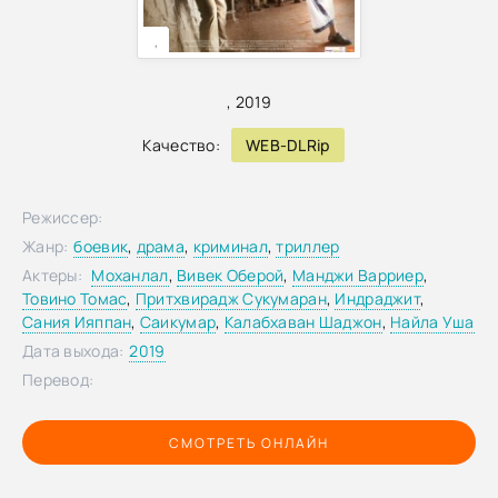
,
,
2019
Качество:
WEB-DLRip
Режиссер:
Жанр:
боевик
,
драма
,
криминал
,
триллер
Актеры:
Моханлал
,
Вивек Оберой
,
Манджи Варриер
,
Товино Томас
,
Притхвирадж Сукумаран
,
Индраджит
,
Сания Ияппан
,
Саикумар
,
Калабхаван Шаджон
,
Найла Уша
Дата выхода:
2019
Перевод:
СМОТРЕТЬ ОНЛАЙН