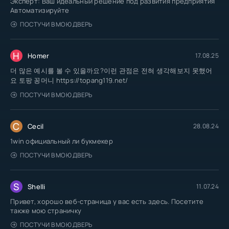
Эксперт: Ваш идеальный решение под развития предприятия
Автоматизируйте
ПОСТУЧИ В МОЮ ДВЕРЬ
H
Homer
17.08.25
더 많은 예시를 볼 수 있을까요?이런 관점은 전혀 생각해보지 못했어
요 토팡 꽁머니 https://topang119.net/
ПОСТУЧИ В МОЮ ДВЕРЬ
C
Cecil
28.08.24
1win официальный ли букмекер
ПОСТУЧИ В МОЮ ДВЕРЬ
S
Shelli
11.07.24
Привет, хорошо веб-страница у вас есть здесь. Посетите
также мою страничку
ПОСТУЧИ В МОЮ ДВЕРЬ