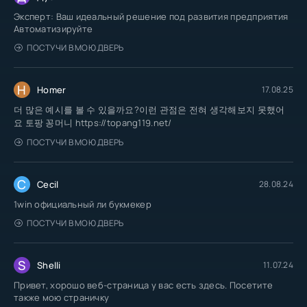
Эксперт: Ваш идеальный решение под развития предприятия
Автоматизируйте
ПОСТУЧИ В МОЮ ДВЕРЬ
H
Homer
17.08.25
더 많은 예시를 볼 수 있을까요?이런 관점은 전혀 생각해보지 못했어
요 토팡 꽁머니 https://topang119.net/
ПОСТУЧИ В МОЮ ДВЕРЬ
C
Cecil
28.08.24
1win официальный ли букмекер
ПОСТУЧИ В МОЮ ДВЕРЬ
S
Shelli
11.07.24
Привет, хорошо веб-страница у вас есть здесь. Посетите
также мою страничку