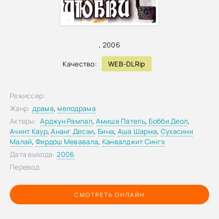
,
,
2006
Качество:
WEB-DLRip
Режиссер:
Жанр:
драма
,
мелодрама
Актеры:
Арджун Рампал
,
Амиша Патель
,
Бобби Деол
,
Ачинт Каур
,
Ананг Десаи
,
Бина
,
Аша Шарма
,
Сухасини
Малай
,
Фирдош Мевавала
,
Канвалджит Сингх
Дата выхода:
2006
Перевод:
СМОТРЕТЬ ОНЛАЙН