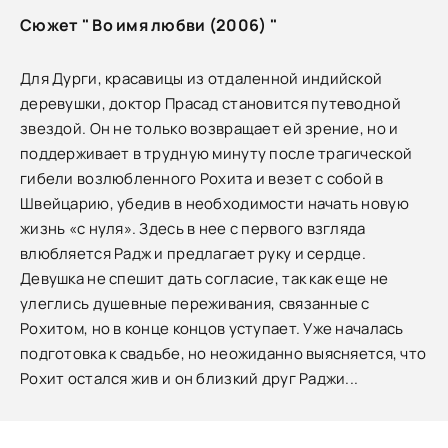
Сюжет " Во имя любви (2006) "
Для Дурги, красавицы из отдаленной индийской
деревушки, доктор Прасад становится путеводной
звездой. Он не только возвращает ей зрение, но и
поддерживает в трудную минуту после трагической
гибели возлюбленного Рохита и везет с собой в
Швейцарию, убедив в необходимости начать новую
жизнь «с нуля». Здесь в нее с первого взгляда
влюбляется Радж и предлагает руку и сердце.
Девушка не спешит дать согласие, так как еще не
улеглись душевные переживания, связанные с
Рохитом, но в конце концов уступает. Уже началась
подготовка к свадьбе, но неожиданно выясняется, что
Рохит остался жив и он близкий друг Раджи...