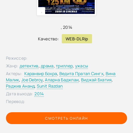
,
,
2014
Качество:
WEB-DLRip
Режиссер:
Жанр:
детектив
,
драма
,
триллер
,
ужасы
Актеры:
Каранвир Бохра
,
Ведита Пратап Сингх
,
Вина
Малик
,
Joe Debroy
,
Апарна Баджпаи
,
Виджай Бхатия
,
Раджив Ананд
,
Sunit Razdan
Дата выхода:
2014
Перевод:
СМОТРЕТЬ ОНЛАЙН