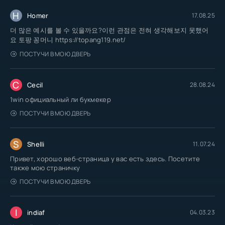
H
Homer
17.08.25
더 많은 예시를 볼 수 있을까요?이런 관점은 전혀 생각해보지 못했어
요 토팡 꽁머니 https://topang119.net/
ПОСТУЧИ В МОЮ ДВЕРЬ
C
Cecil
28.08.24
1win официальный ли букмекер
ПОСТУЧИ В МОЮ ДВЕРЬ
S
Shelli
11.07.24
Привет, хорошо веб-страница у вас есть здесь. Посетите
также мою страничку
ПОСТУЧИ В МОЮ ДВЕРЬ
I
indiaf
04.03.23