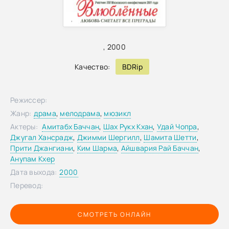
,
,
2000
Качество:
BDRip
Режиссер:
Жанр:
драма
,
мелодрама
,
мюзикл
Актеры:
Амитабх Баччан
,
Шах Рукх Кхан
,
Удай Чопра
,
Джугал Хансрадж
,
Джимми Шергилл
,
Шамита Шетти
,
Прити Джангиани
,
Ким Шарма
,
Айшвария Рай Баччан
,
Анупам Кхер
Дата выхода:
2000
Перевод:
СМОТРЕТЬ ОНЛАЙН