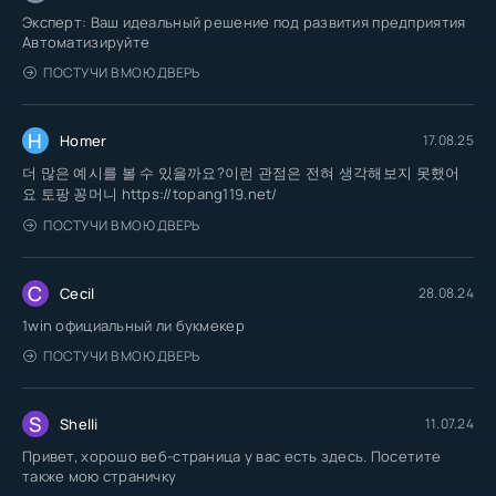
Эксперт: Ваш идеальный решение под развития предприятия
Автоматизируйте
ПОСТУЧИ В МОЮ ДВЕРЬ
H
Homer
17.08.25
더 많은 예시를 볼 수 있을까요?이런 관점은 전혀 생각해보지 못했어
요 토팡 꽁머니 https://topang119.net/
ПОСТУЧИ В МОЮ ДВЕРЬ
C
Cecil
28.08.24
1win официальный ли букмекер
ПОСТУЧИ В МОЮ ДВЕРЬ
S
Shelli
11.07.24
Привет, хорошо веб-страница у вас есть здесь. Посетите
также мою страничку