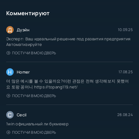
Комментируют
Д
Дуэйн
10.09.25
Эксперт: Ваш идеальный решение под развития предприятия
Автоматизируйте
ПОСТУЧИ В МОЮ ДВЕРЬ
H
Homer
17.08.25
더 많은 예시를 볼 수 있을까요?이런 관점은 전혀 생각해보지 못했어
요 토팡 꽁머니 https://topang119.net/
ПОСТУЧИ В МОЮ ДВЕРЬ
C
Cecil
28.08.24
1win официальный ли букмекер
ПОСТУЧИ В МОЮ ДВЕРЬ