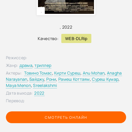
,
,
2022
Качество:
WEB-DLRip
Режиссер:
Жанр:
драма
,
триллер
Актеры:
Товино Томас
,
Кирти Суреш
,
Anu Mohan
,
Anagha
Narayanan
,
Байджу
,
Рони
,
Рамеш Коттаям
,
Суреш Кумар
,
Maya Menon
,
Sreelakshmi
Дата выхода:
2022
Перевод:
СМОТРЕТЬ ОНЛАЙН