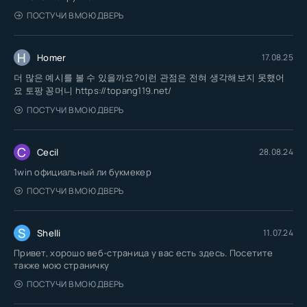
ПОСТУЧИ В МОЮ ДВЕРЬ
H
Homer
17.08.25
더 많은 예시를 볼 수 있을까요?이런 관점은 전혀 생각해보지 못했어
요 토팡 꽁머니 https://topang119.net/
ПОСТУЧИ В МОЮ ДВЕРЬ
C
Cecil
28.08.24
1win официальный ли букмекер
ПОСТУЧИ В МОЮ ДВЕРЬ
S
Shelli
11.07.24
Привет, хорошо веб-страница у вас есть здесь. Посетите
также мою страничку
ПОСТУЧИ В МОЮ ДВЕРЬ