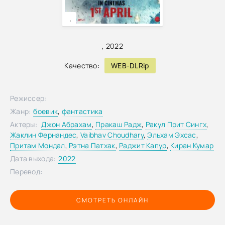
,
,
2022
Качество:
WEB-DLRip
Режиссер:
Жанр:
боевик
,
фантастика
Актеры:
Джон Абрахам
,
Пракаш Радж
,
Ракул Прит Сингх
,
Жаклин Фернандес
,
Vaibhav Choudhary
,
Эльхам Эхсас
,
Притам Мондал
,
Рэтна Патхак
,
Раджит Капур
,
Киран Кумар
Дата выхода:
2022
Перевод:
СМОТРЕТЬ ОНЛАЙН