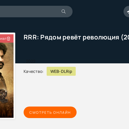
RRR: Рядом ревёт революция (2
иал
,
2022
Качество:
WEB-DLRip
СМОТРЕТЬ ОНЛАЙН