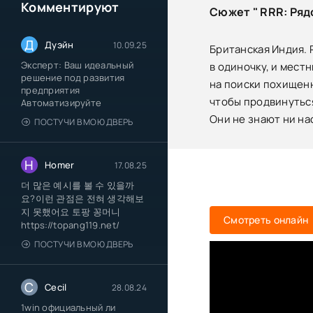
Комментируют
Сюжет " RRR: Ряд
Д
Дуэйн
10.09.25
Британская Индия. 
Эксперт: Ваш идеальный
в одиночку, и мест
решение под развития
на поиски похищенн
предприятия
чтобы продвинуться
Автоматизируйте
Они не знают ни на
ПОСТУЧИ В МОЮ ДВЕРЬ
H
Homer
17.08.25
더 많은 예시를 볼 수 있을까
요?이런 관점은 전혀 생각해보
지 못했어요 토팡 꽁머니
Смотреть онлайн
https://topang119.net/
ПОСТУЧИ В МОЮ ДВЕРЬ
C
Cecil
28.08.24
1win официальный ли