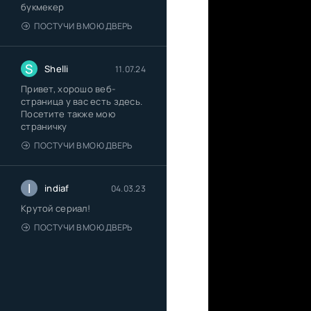
букмекер
ПОСТУЧИ В МОЮ ДВЕРЬ
S
Shelli
11.07.24
Привет, хорошо веб-
страница у вас есть здесь.
Посетите также мою
страничку
ПОСТУЧИ В МОЮ ДВЕРЬ
I
indiaf
04.03.23
Крутой сериал!
ПОСТУЧИ В МОЮ ДВЕРЬ