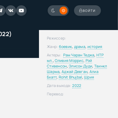
ВОЙТИ
022)
Режиссер:
Жанр:
боевик
,
драма
,
история
Актеры:
Рам Чаран Теджа
,
НТР
мл.
,
Оливия Моррис
,
Рэй
Стивенсон
,
Элисон Дуди
,
Твинкл
Шарма
,
Аджай Девган
,
Алиа
Бхатт
,
Rohit Bhujbal
,
Шрия
Дата выхода:
2022
Перевод: