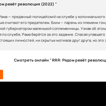
ом ревёт революция (2022) "
Рама — преданный полицейский на службе у колониального
ные считают его предателем. Бхим — парень из племени го
ой губернатором маленькой соплеменницы. Узнав об этом, 
 по службе, Рама берётся за это задание. Спасая упавшего 
стоящих личностей, ни скрытых мотивов друг друга, но эт
Смотреть онлайн " RRR: Рядом ревёт революци