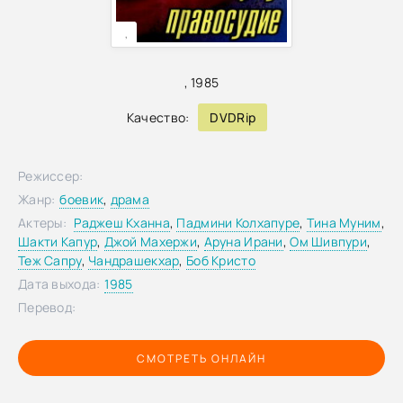
,
,
1985
Качество:
DVDRip
Режиссер:
Жанр:
боевик
,
драма
Актеры:
Раджеш Кханна
,
Падмини Колхапуре
,
Тина Муним
,
Шакти Капур
,
Джой Махержи
,
Аруна Ирани
,
Ом Шивпури
,
Теж Сапру
,
Чандрашекхар
,
Боб Кристо
Дата выхода:
1985
Перевод:
СМОТРЕТЬ ОНЛАЙН