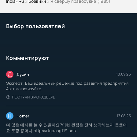
IndiaF.Ru
»
Боевики
» Я свершу правосудие (1985)
Выбор пользоватлей
Комментируют
Д
Дуэйн
10.09.25
Эксперт: Ваш идеальный решение под развития предприятия
Автоматизируйте
ПОСТУЧИ В МОЮ ДВЕРЬ
H
Homer
17.08.25
더 많은 예시를 볼 수 있을까요?이런 관점은 전혀 생각해보지 못했어
요 토팡 꽁머니 https://topang119.net/