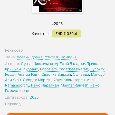
,
,
2026
Качество:
FHD (1080p)
Режиссер:
Жанр:
боевик
,
драма
,
фэнтези
,
комедия
Актеры:
Сурья Шивакумар
,
АрДжей Баладжи
,
Триша
Кришнан
,
Индранс
,
Poobalam Pragatheeswaran
,
Супритх
Редди
,
Анагха Рави
,
Свасика Виджай
,
Сшивада
,
Мансур
Али Кхан
,
Джордж Марьян
,
Аадукалам Нарен
,
Vela
Ramamoorthy
,
Намо Нараянан
,
Munnar Ramesh
,
Рамс
Рамачандран
Дата выхода:
2026
Перевод: