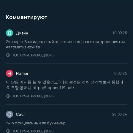
Комментируют
Д
Дуэйн
10.09.25
Эксперт: Ваш идеальный решение под развития предприятия
Автоматизируйте
ПОСТУЧИ В МОЮ ДВЕРЬ
H
Homer
17.08.25
더 많은 예시를 볼 수 있을까요?이런 관점은 전혀 생각해보지 못했어
요 토팡 꽁머니 https://topang119.net/
ПОСТУЧИ В МОЮ ДВЕРЬ
C
Cecil
28.08.24
1win официальный ли букмекер
ПОСТУЧИ В МОЮ ДВЕРЬ