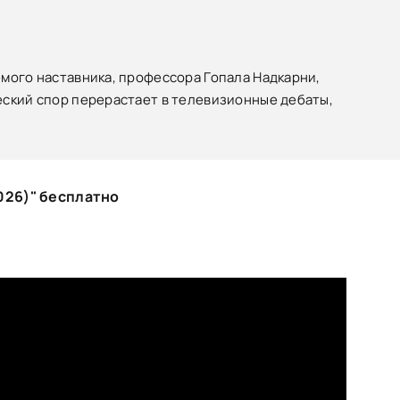
мого наставника, профессора Гопала Надкарни,
еский спор перерастает в телевизионные дебаты,
026)" бесплатно