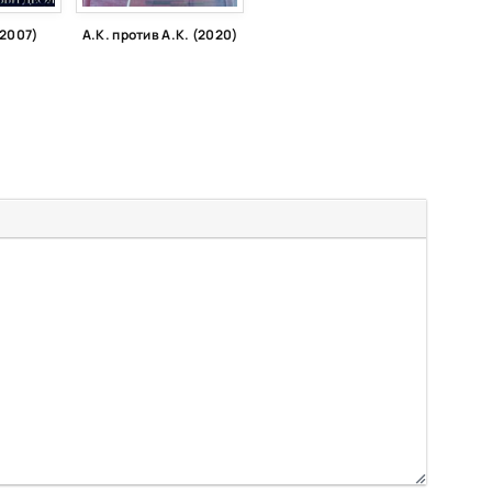
2007)
А.К. против А.К. (2020)