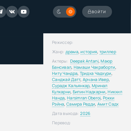
ВОЙТИ
Режиссер:
Жанр:
драма
,
история
,
триллер
Актеры:
Deepak Antani
,
Маюр
Бансивал
,
Намаши Чакраборти
,
Ниту Чандра
,
Тридха Чадхури
,
Санджай Датт
,
Арчана Ивер
,
Сурадж Кальянкар
,
Мринал
Кулкарни
,
Бипин Надкарни
,
Никхил
Нанда
,
Harsimran Oberoi
,
Рокки
Рэйна
,
Самира Редди
,
Амит Садх
Дата выхода:
2026
Перевод: