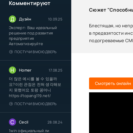
Комментируют
Сюжет "Способны
Д
Дуэйн
10.09.25
Блестящая, но непр
Эксперт: Ваш идеальный
в предвзятости инс
решение под развития
предприятия
подогреваемые СМИ
Автоматизируйте
ПОСТУЧИ В МОЮ ДВЕРЬ
H
Homer
17.08.25
더 많은 예시를 볼 수 있을까
Смотреть онлайн
요?이런 관점은 전혀 생각해보
지 못했어요 토팡 꽁머니
https://topang119.net/
ПОСТУЧИ В МОЮ ДВЕРЬ
C
Cecil
28.08.24
1win официальный ли