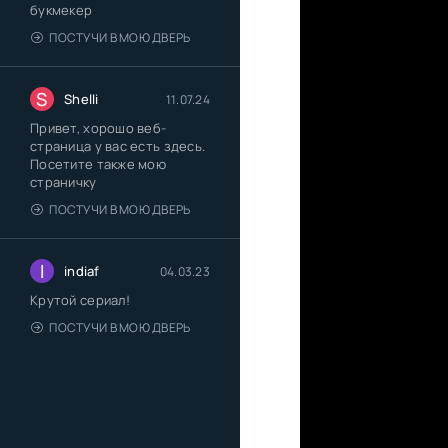
букмекер
ПОСТУЧИ В МОЮ ДВЕРЬ
S
Shelli
11.07.24
Привет, хорошо веб-
страница у вас есть здесь.
Посетите также мою
страничку
ПОСТУЧИ В МОЮ ДВЕРЬ
I
indiaf
04.03.23
Крутой сериал!
ПОСТУЧИ В МОЮ ДВЕРЬ