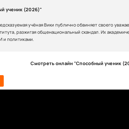
й ученик (2026)"
едсказуемая учёная Вики публично обвиняет своего уважае
титута, разжигая общенациональный скандал. Их академич
 и политиками.
Смотреть онлайн "Способный ученик (2