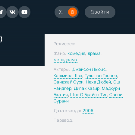
ВОЙТИ
)
Режиссер:
Жанр:
комедия
,
драма
,
мелодрама
Актеры:
Джейсон Льюис
,
Кашмира Шах
,
Гульшан Гровер
,
Санджай Сури
,
Неха Дюбей
,
Эш
Чандлер
,
Дипак Казир
,
Мадхури
Бхатия
,
Шон О’Брайэн Тиг
,
Санни
Сурани
Дата выхода:
2006
Перевод: