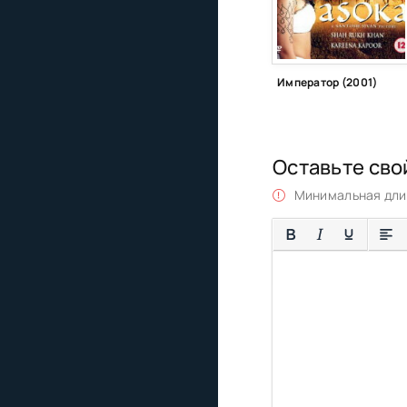
Император (2001)
Оставьте сво
Минимальная длин