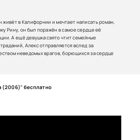
 живёт в Калифорнии и мечтает написать роман,
у Рину, он был поражён в самое сердце её
ации. А ещё девушка свято чтит семейные
страданий, Алекс отправляется вслед за
жеством неведомых врагов, борющихся за сердце
а (2006)" бесплатно