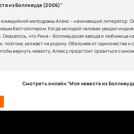
та из Болливуда (2006)"
й комедийной мелодрамы Алекс – начинающий литератор. Он
овым бестселлером. Когда молодой человек увидел индианк
. Оказалось, что Рина – болливудская звезда и любимица н
, поэтому уезжает на родину. Обезумев от одиночества и 
тобы вернуть невесту, Алексу предстоит сразиться с мно
Смотреть онлайн "Моя невеста из Болливуд