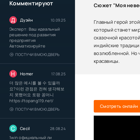
Комментируют
Сюжет "Моя невес
Д
Дуэйн
10.09.25
Главный герой это
Эксперт: Ваш идеальный
который станет мир
решение под развития
сказочной красотой
предприятия
индийские традиции
Автоматизируйте
возлюбленной. Но ч
ПОСТУЧИ В МОЮ ДВЕРЬ
красавицы.
H
Homer
17.08.25
더 많은 예시를 볼 수 있을까
요?이런 관점은 전혀 생각해보
지 못했어요 토팡 꽁머니
https://topang119.net/
Смотреть онлайн
ПОСТУЧИ В МОЮ ДВЕРЬ
C
Cecil
28.08.24
1win официальный ли