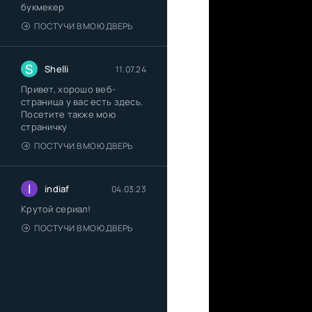
букмекер
ПОСТУЧИ В МОЮ ДВЕРЬ
S
Shelli
11.07.24
Привет, хорошо веб-
страница у вас есть здесь.
Посетите также мою
страничку
ПОСТУЧИ В МОЮ ДВЕРЬ
I
indiaf
04.03.23
Крутой сериал!
ПОСТУЧИ В МОЮ ДВЕРЬ