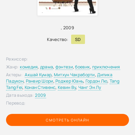
,
,
2009
Качество:
SD
Режиссер:
Жанр:
комедия
,
драма
,
фэнтези
,
боевик
,
приключения
Актеры:
Акшай Кумар
,
Митхун Чакраборти
,
Дипика
Падукон
,
Ранвир Шори
,
Роджер Юань
,
Гордон Лю
,
Tang
Tang Fei
,
Конан Стивенс
,
Кевин Ву
,
Чанг Эн Лу
Дата выхода:
2009
Перевод:
СМОТРЕТЬ ОНЛАЙН