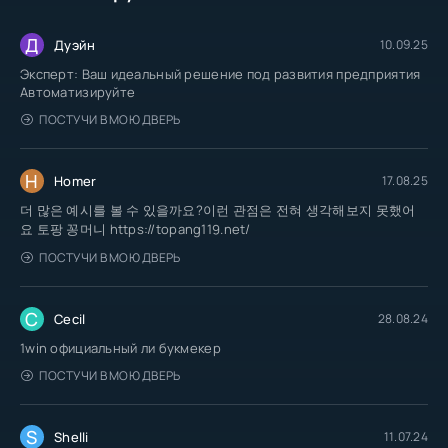
Д
Дуэйн
10.09.25
Эксперт: Ваш идеальный решение под развития предприятия
Автоматизируйте
ПОСТУЧИ В МОЮ ДВЕРЬ
H
Homer
17.08.25
더 많은 예시를 볼 수 있을까요?이런 관점은 전혀 생각해보지 못했어
요 토팡 꽁머니 https://topang119.net/
ПОСТУЧИ В МОЮ ДВЕРЬ
C
Cecil
28.08.24
1win официальный ли букмекер
ПОСТУЧИ В МОЮ ДВЕРЬ
S
Shelli
11.07.24