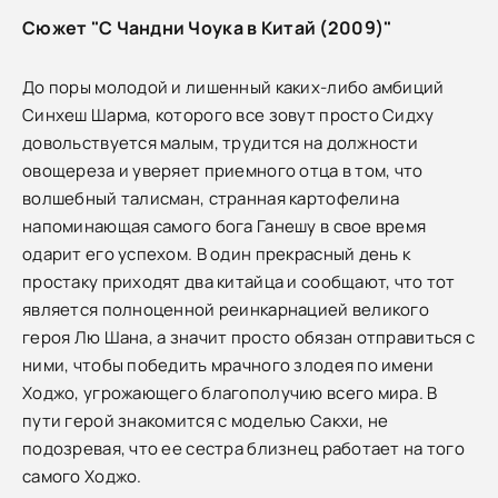
Сюжет "С Чандни Чоука в Китай (2009)"
До поры молодой и лишенный каких-либо амбиций
Синхеш Шарма, которого все зовут просто Сидху
довольствуется малым, трудится на должности
овощереза и уверяет приемного отца в том, что
волшебный талисман, странная картофелина
напоминающая самого бога Ганешу в свое время
одарит его успехом. В один прекрасный день к
простаку приходят два китайца и сообщают, что тот
является полноценной реинкарнацией великого
героя Лю Шана, а значит просто обязан отправиться с
ними, чтобы победить мрачного злодея по имени
Ходжо, угрожающего благополучию всего мира. В
пути герой знакомится с моделью Сакхи, не
подозревая, что ее сестра близнец работает на того
самого Ходжо.