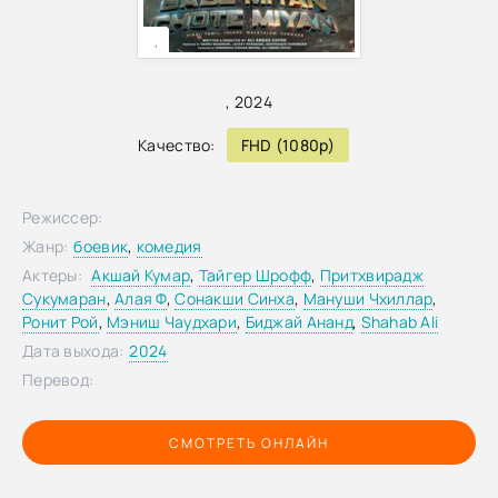
,
,
2024
Качество:
FHD (1080p)
Режиссер:
Жанр:
боевик
,
комедия
Актеры:
Акшай Кумар
,
Тайгер Шрофф
,
Притхвирадж
Сукумаран
,
Алая Ф
,
Сонакши Синха
,
Мануши Чхиллар
,
Ронит Рой
,
Мэниш Чаудхари
,
Биджай Ананд
,
Shahab Ali
Дата выхода:
2024
Перевод:
СМОТРЕТЬ ОНЛАЙН