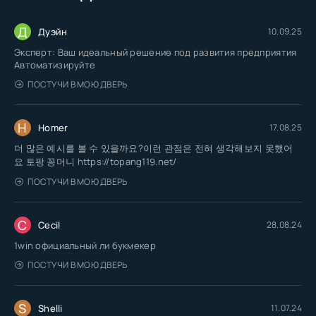
Д
Дуэйн
10.09.25
Эксперт: Ваш идеальный решение под развития предприятия
Автоматизируйте
ПОСТУЧИ В МОЮ ДВЕРЬ
H
Homer
17.08.25
더 많은 예시를 볼 수 있을까요?이런 관점은 전혀 생각해보지 못했어
요 토팡 꽁머니 https://topang119.net/
ПОСТУЧИ В МОЮ ДВЕРЬ
C
Cecil
28.08.24
1win официальный ли букмекер
ПОСТУЧИ В МОЮ ДВЕРЬ
S
Shelli
11.07.24