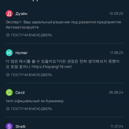
Д
Дуэйн
10.09.25
Эксперт: Ваш идеальный решение под развития предприятия
Автоматизируйте
ПОСТУЧИ В МОЮ ДВЕРЬ
H
Homer
17.08.25
더 많은 예시를 볼 수 있을까요?이런 관점은 전혀 생각해보지 못했어
요 토팡 꽁머니 https://topang119.net/
ПОСТУЧИ В МОЮ ДВЕРЬ
C
Cecil
28.08.24
1win официальный ли букмекер
ПОСТУЧИ В МОЮ ДВЕРЬ
S
Shelli
11.07.24