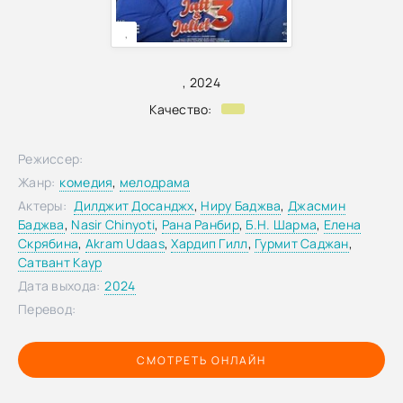
,
,
2024
Качество:
Режиссер:
Жанр:
комедия
,
мелодрама
Актеры:
Дилджит Досанджх
,
Ниру Баджва
,
Джасмин
Баджва
,
Nasir Chinyoti
,
Рана Ранбир
,
Б.Н. Шарма
,
Елена
Скрябина
,
Akram Udaas
,
Хардип Гилл
,
Гурмит Саджан
,
Сатвант Каур
Дата выхода:
2024
Перевод:
СМОТРЕТЬ ОНЛАЙН