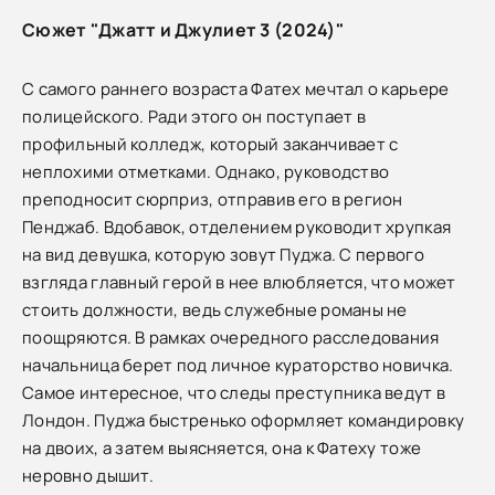
Сюжет "Джатт и Джулиет 3 (2024)"
С самого раннего возраста Фатех мечтал о карьере
полицейского. Ради этого он поступает в
профильный колледж, который заканчивает с
неплохими отметками. Однако, руководство
преподносит сюрприз, отправив его в регион
Пенджаб. Вдобавок, отделением руководит хрупкая
на вид девушка, которую зовут Пуджа. С первого
взгляда главный герой в нее влюбляется, что может
стоить должности, ведь служебные романы не
поощряются. В рамках очередного расследования
начальница берет под личное кураторство новичка.
Самое интересное, что следы преступника ведут в
Лондон. Пуджа быстренько оформляет командировку
на двоих, а затем выясняется, она к Фатеху тоже
неровно дышит.