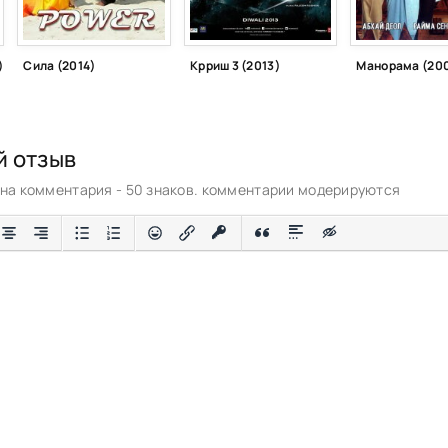
)
Сила (2014)
Крриш 3 (2013)
Манорама (20
й отзыв
а комментария - 50 знаков. комментарии модерируются