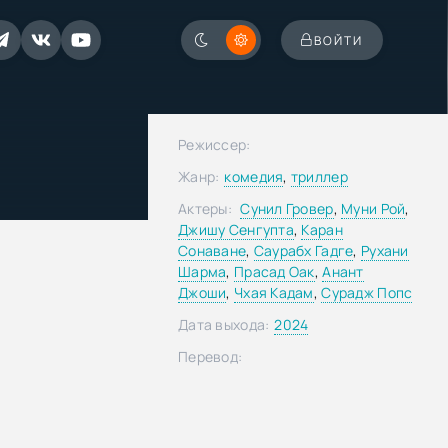
ВОЙТИ
Режиссер:
Жанр:
комедия
,
триллер
Актеры:
Сунил Гровер
,
Муни Рой
,
Джишу Сенгупта
,
Каран
Сонаване
,
Саурабх Гадге
,
Рухани
Шарма
,
Прасад Оак
,
Анант
Джоши
,
Чхая Кадам
,
Сурадж Попс
Дата выхода:
2024
Перевод: