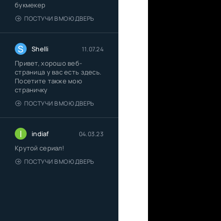
букмекер
ПОСТУЧИ В МОЮ ДВЕРЬ
S
Shelli
11.07.24
Привет, хорошо веб-
страница у вас есть здесь.
Посетите также мою
страничку
ПОСТУЧИ В МОЮ ДВЕРЬ
I
indiaf
04.03.23
Крутой сериал!
ПОСТУЧИ В МОЮ ДВЕРЬ