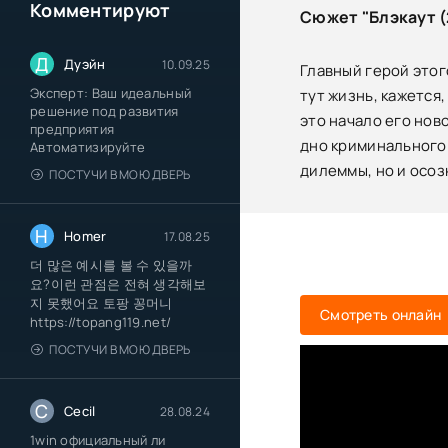
Комментируют
Сюжет "Блэкаут (
Д
Дуэйн
10.09.25
Главный герой этог
Эксперт: Ваш идеальный
тут жизнь, кажется
решение под развития
это начало его нов
предприятия
дно криминального 
Автоматизируйте
дилеммы, но и осоз
ПОСТУЧИ В МОЮ ДВЕРЬ
H
Homer
17.08.25
더 많은 예시를 볼 수 있을까
요?이런 관점은 전혀 생각해보
지 못했어요 토팡 꽁머니
Смотреть онлайн
https://topang119.net/
ПОСТУЧИ В МОЮ ДВЕРЬ
C
Cecil
28.08.24
1win официальный ли