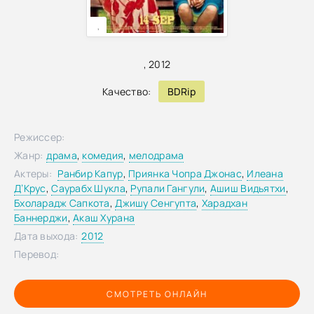
,
,
2012
Качество:
BDRip
Режиссер:
Жанр:
драма
,
комедия
,
мелодрама
Актеры:
Ранбир Капур
,
Приянка Чопра Джонас
,
Илеана
Д’Крус
,
Саурабх Шукла
,
Рупали Гангули
,
Ашиш Видьятхи
,
Бхоларадж Сапкота
,
Джишу Сенгупта
,
Харадхан
Баннерджи
,
Акаш Хурана
Дата выхода:
2012
Перевод:
СМОТРЕТЬ ОНЛАЙН