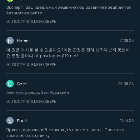
Эксперт: Ваш идеальный решение под развития предприятия
Автоматизируйте
ПОСТУЧИ В МОЮ ДВЕРЬ
H
Homer
17.08.25
더 많은 예시를 볼 수 있을까요?이런 관점은 전혀 생각해보지 못했어
요 토팡 꽁머니 https://topang119.net/
ПОСТУЧИ В МОЮ ДВЕРЬ
C
Cecil
28.08.24
1win официальный ли букмекер
ПОСТУЧИ В МОЮ ДВЕРЬ
S
Shelli
11.07.24
Привет, хорошо веб-страница у вас есть здесь. Посетите
также мою страничку