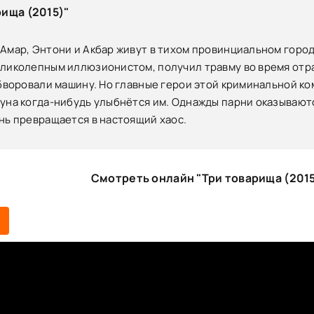
ища (2015)"
Амар, Энтони и Акбар живут в тихом провинциальном город
ликолепным иллюзионистом, получил травму во время отра
обворовали машину. Но главные герои этой криминальной к
уна когда-нибудь улыбнётся им. Однажды парни оказываются
нь превращается в настоящий хаос.
Смотреть онлайн "Три товарища (201