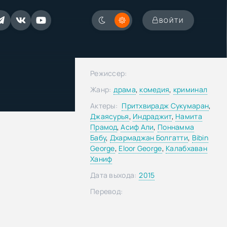
ВОЙТИ
Режиссер:
Жанр:
драма
,
комедия
,
криминал
Актеры:
Притхвирадж Сукумаран
,
Джаясурья
,
Индраджит
,
Намита
Прамод
,
Асиф Али
,
Поннамма
Бабу
,
Дхармаджан Болгатти
,
Bibin
George
,
Eloor George
,
Калабхаван
Ханиф
Дата выхода:
2015
Перевод: