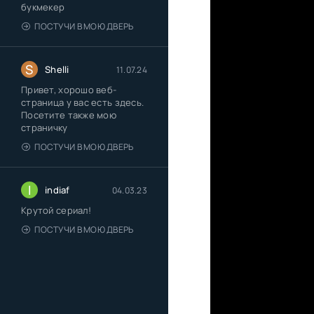
букмекер
ПОСТУЧИ В МОЮ ДВЕРЬ
S
Shelli
11.07.24
Привет, хорошо веб-
страница у вас есть здесь.
Посетите также мою
страничку
ПОСТУЧИ В МОЮ ДВЕРЬ
I
indiaf
04.03.23
Крутой сериал!
ПОСТУЧИ В МОЮ ДВЕРЬ