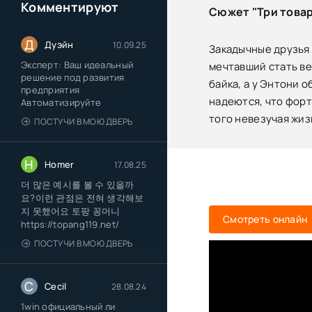
Комментируют
Сюжет "Три товар
Д
Дуэйн
10.09.25
Закадычные друзья 
Эксперт: Ваш идеальный
мечтавший стать ве
решение под развития
байка, а у Энтони 
предприятия
надеются, что форт
Автоматизируйте
того невезучая жиз
ПОСТУЧИ В МОЮ ДВЕРЬ
H
Homer
17.08.25
더 많은 예시를 볼 수 있을까
요?이런 관점은 전혀 생각해보
지 못했어요 토팡 꽁머니
Смотреть онлайн
https://topang119.net/
ПОСТУЧИ В МОЮ ДВЕРЬ
C
Cecil
28.08.24
1win официальный ли