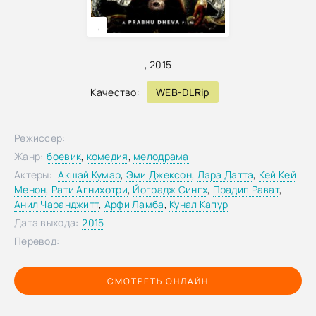
,
,
2015
Качество:
WEB-DLRip
Режиссер:
Жанр:
боевик
,
комедия
,
мелодрама
Актеры:
Акшай Кумар
,
Эми Джексон
,
Лара Датта
,
Кей Кей
Менон
,
Рати Агнихотри
,
Йоградж Сингх
,
Прадип Рават
,
Анил Чаранджитт
,
Арфи Ламба
,
Кунал Капур
Дата выхода:
2015
Перевод:
СМОТРЕТЬ ОНЛАЙН