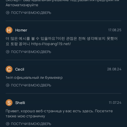
Автоматизируйте
ПОСТУЧИ В МОЮ ДВЕРЬ
H
Homer
17.08.25
더 많은 예시를 볼 수 있을까요?이런 관점은 전혀 생각해보지 못했어
요 토팡 꽁머니 https://topang119.net/
ПОСТУЧИ В МОЮ ДВЕРЬ
C
Cecil
28.08.24
1win официальный ли букмекер
ПОСТУЧИ В МОЮ ДВЕРЬ
S
Shelli
11.07.24
Привет, хорошо веб-страница у вас есть здесь. Посетите
также мою страничку
ПОСТУЧИ В МОЮ ДВЕРЬ