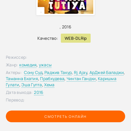
,
,
2016
Качество:
WEB-DLRip
Режиссер:
Жанр:
комедия
,
ужасы
Актеры:
Сону Суд
,
Раджив Такур
,
Rj Ajay
,
АрДжей Баладжи
,
Таманна Бхатия
,
Прабхудева
,
Чинтан Гандхи
,
Каришма
Гулати
,
Эша Гупта
,
Хема
Дата выхода:
2016
Перевод:
СМОТРЕТЬ ОНЛАЙН