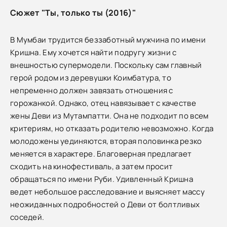
Сюжет "Ты, только ты (2016)"
В Мумбаи трудится беззаботный мужчина по имени
Кришна. Ему хочется найти подругу жизни с
внешностью супермодели. Поскольку сам главный
герой родом из деревушки Коимбатура, то
непременно должен завязать отношения с
горожанкой. Однако, отец навязывает с качестве
жены Деви из Мутампатти. Она не подходит по всем
критериям, но отказать родителю невозможно. Когда
молодожены уединяются, вторая половинка резко
меняется в характере. Благоверная предлагает
сходить на кинофестиваль, а затем просит
обращаться по имени Руби. Удивленный Кришна
ведет небольшое расследование и выясняет массу
неожиданных подробностей о Деви от болтливых
соседей.