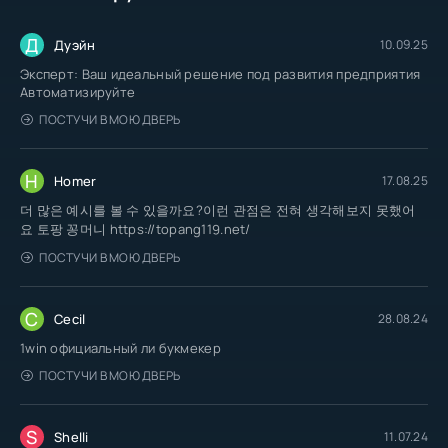
Д
Дуэйн
10.09.25
Эксперт: Ваш идеальный решение под развития предприятия
Автоматизируйте
ПОСТУЧИ В МОЮ ДВЕРЬ
H
Homer
17.08.25
더 많은 예시를 볼 수 있을까요?이런 관점은 전혀 생각해보지 못했어
요 토팡 꽁머니 https://topang119.net/
ПОСТУЧИ В МОЮ ДВЕРЬ
C
Cecil
28.08.24
1win официальный ли букмекер
ПОСТУЧИ В МОЮ ДВЕРЬ
S
Shelli
11.07.24