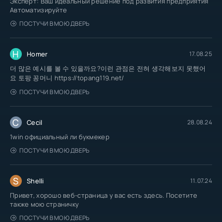
Эксперт: Ваш идеальный решение под развития предприятия
Автоматизируйте
ПОСТУЧИ В МОЮ ДВЕРЬ
H
Homer
17.08.25
더 많은 예시를 볼 수 있을까요?이런 관점은 전혀 생각해보지 못했어
요 토팡 꽁머니 https://topang119.net/
ПОСТУЧИ В МОЮ ДВЕРЬ
C
Cecil
28.08.24
1win официальный ли букмекер
ПОСТУЧИ В МОЮ ДВЕРЬ
S
Shelli
11.07.24
Привет, хорошо веб-страница у вас есть здесь. Посетите
также мою страничку
ПОСТУЧИ В МОЮ ДВЕРЬ