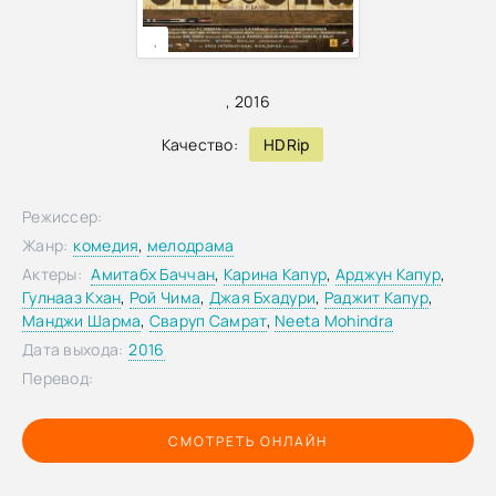
,
,
2016
Качество:
HDRip
Режиссер:
Жанр:
комедия
,
мелодрама
Актеры:
Амитабх Баччан
,
Карина Капур
,
Арджун Капур
,
Гулнааз Кхан
,
Рой Чима
,
Джая Бхадури
,
Раджит Капур
,
Манджи Шарма
,
Сваруп Самрат
,
Neeta Mohindra
Дата выхода:
2016
Перевод:
СМОТРЕТЬ ОНЛАЙН