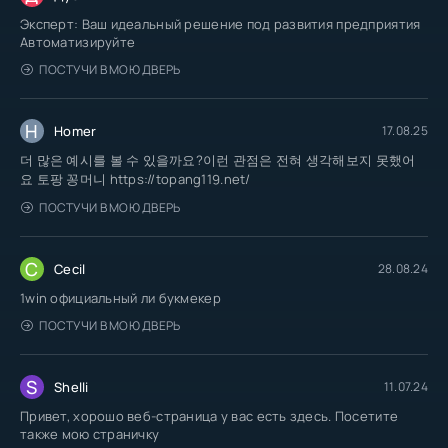
Эксперт: Ваш идеальный решение под развития предприятия
Автоматизируйте
ПОСТУЧИ В МОЮ ДВЕРЬ
H
Homer
17.08.25
더 많은 예시를 볼 수 있을까요?이런 관점은 전혀 생각해보지 못했어
요 토팡 꽁머니 https://topang119.net/
ПОСТУЧИ В МОЮ ДВЕРЬ
C
Cecil
28.08.24
1win официальный ли букмекер
ПОСТУЧИ В МОЮ ДВЕРЬ
S
Shelli
11.07.24
Привет, хорошо веб-страница у вас есть здесь. Посетите
также мою страничку