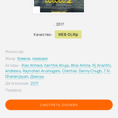
,
,
2017
Качество:
WEB-DLRip
Режиссер:
Жанр:
боевик
,
комедия
Актеры:
Riaz Ahmed
,
Karrthik Ahuja
,
Bhai Amma
,
Rj Ananthi
,
Andrews
,
Rajmohan Arumugam
,
Chettiar
,
Danny Chugh
,
T.N.
Dhananjayan
,
Дхануш
Дата выхода:
2017
Перевод:
СМОТРЕТЬ ОНЛАЙН