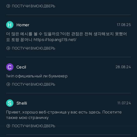
ПОСТУЧИ В МОЮ ДВЕРЬ
H
Homer
17.08.25
더 많은 예시를 볼 수 있을까요?이런 관점은 전혀 생각해보지 못했어
요 토팡 꽁머니 https://topang119.net/
ПОСТУЧИ В МОЮ ДВЕРЬ
C
Cecil
28.08.24
1win официальный ли букмекер
ПОСТУЧИ В МОЮ ДВЕРЬ
S
Shelli
11.07.24
Привет, хорошо веб-страница у вас есть здесь. Посетите
также мою страничку
ПОСТУЧИ В МОЮ ДВЕРЬ