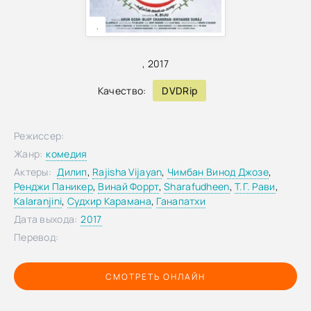
,
,
2017
Качество:
DVDRip
Режиссер:
Жанр:
комедия
Актеры:
Дилип
,
Rajisha Vijayan
,
Чимбан Винод Джозе
,
Ренджи Паникер
,
Винай Форрт
,
Sharafudheen
,
Т.Г. Рави
,
Kalaranjini
,
Судхир Карамана
,
Ганапатхи
Дата выхода:
2017
Перевод:
СМОТРЕТЬ ОНЛАЙН