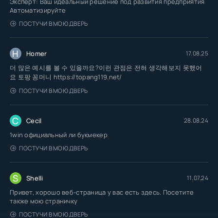
Эксперт: Ваш идеальный решение под развития предприятия
Автоматизируйте
ПОСТУЧИ В МОЮ ДВЕРЬ
H
Homer
17.08.25
더 많은 예시를 볼 수 있을까요?이런 관점은 전혀 생각해보지 못했어
요 토팡 꽁머니 https://topang119.net/
ПОСТУЧИ В МОЮ ДВЕРЬ
C
Cecil
28.08.24
1win официальный ли букмекер
ПОСТУЧИ В МОЮ ДВЕРЬ
S
Shelli
11.07.24
Привет, хорошо веб-страница у вас есть здесь. Посетите
также мою страничку
ПОСТУЧИ В МОЮ ДВЕРЬ