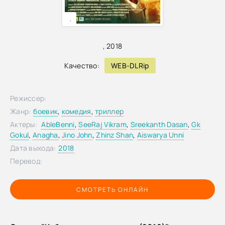
,
,
2018
Качество:
WEB-DLRip
Режиссер:
Жанр:
боевик
,
комедия
,
триллер
Актеры:
AbleBenni
,
SeeRaj Vikram
,
Sreekanth Dasan
,
Gk
Gokul
,
Anagha
,
Jino John
,
Zhinz Shan
,
Aiswarya Unni
Дата выхода:
2018
Перевод:
СМОТРЕТЬ ОНЛАЙН