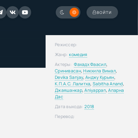
ВОЙТИ
Режиссер:
Жанр:
комедия
Актеры:
Фахадх Фаасил
,
Сринивасан
,
Никхила Вимал
,
Devika Sanjay
,
Анджу Курьян
,
К.П.А.С. Лалитха
,
Sabitha Anand
,
Джаяшанкар
,
Aniyappan
,
Апарна
Дас
Дата выхода:
2018
Перевод: