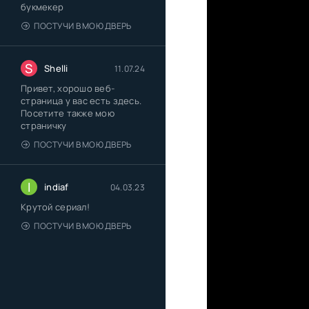
букмекер
ПОСТУЧИ В МОЮ ДВЕРЬ
S
Shelli
11.07.24
Привет, хорошо веб-
страница у вас есть здесь.
Посетите также мою
страничку
ПОСТУЧИ В МОЮ ДВЕРЬ
I
indiaf
04.03.23
Крутой сериал!
ПОСТУЧИ В МОЮ ДВЕРЬ