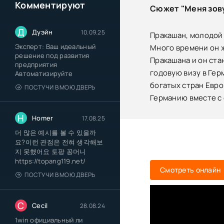
Комментируют
Сюжет "Меня зову
Д
Дуэйн
10.09.25
Пракашан, молодой 
Эксперт: Ваш идеальный
Много времени он ж
решение под развития
Пракашана и он ста
предприятия
годовую визу в Герм
Автоматизируйте
богатых стран Евро
ПОСТУЧИ В МОЮ ДВЕРЬ
Германию вместе с 
H
Homer
17.08.25
더 많은 예시를 볼 수 있을까
요?이런 관점은 전혀 생각해보
지 못했어요 토팡 꽁머니
https://topang119.net/
Смотреть онлайн
ПОСТУЧИ В МОЮ ДВЕРЬ
C
Cecil
28.08.24
1win официальный ли