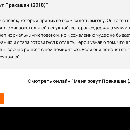
т Пракашан (2018)"
человек, который привык во всем видеть выгоду. Он готов п
ил с очаровательной девушкой, которая содержала мужчин
нет нормальным человеком, но к сожалению чудес не бывает
анию и стала готовиться к отлету. Герой узнав о том, что 
пы, срочно решает с ней помириться. Если они поженятся,
супругой.
Смотреть онлайн "Меня зовут Пракашан (