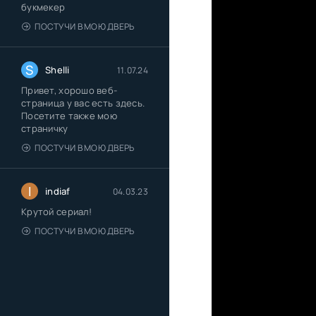
букмекер
ПОСТУЧИ В МОЮ ДВЕРЬ
S
Shelli
11.07.24
Привет, хорошо веб-
страница у вас есть здесь.
Посетите также мою
страничку
ПОСТУЧИ В МОЮ ДВЕРЬ
I
indiaf
04.03.23
Крутой сериал!
ПОСТУЧИ В МОЮ ДВЕРЬ