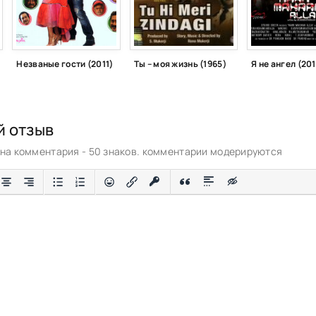
Незваные гости (2011)
Ты – моя жизнь (1965)
Я не ангел (20
й отзыв
а комментария - 50 знаков. комментарии модерируются