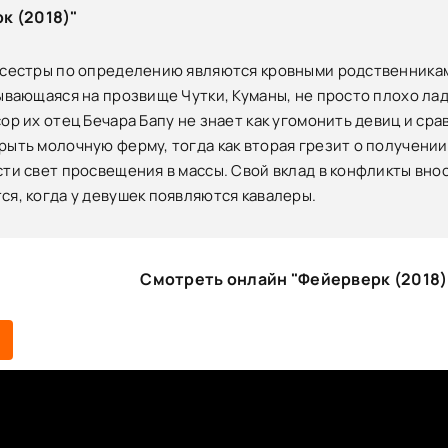
к (2018)"
 сестры по определению являются кровными родственникам
зывающаяся на прозвище Чутки, Куманы, не просто плохо лад
сор их отец Бечара Бапу не знает как угомонить девиц и ср
рыть молочную ферму, тогда как вторая грезит о получен
сти свет просвещения в массы. Свой вклад в конфликты вно
ся, когда у девушек появляются кавалеры.
Смотреть онлайн "Фейерверк (2018)