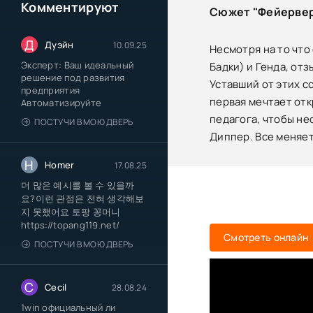
Комментируют
Сюжет "Фейервер
Д
Дуэйн
10.09.25
Несмотря на то что
Эксперт: Ваш идеальный
Бадки) и Генда, от
решение под развития
Уставший от этих с
предприятия
первая мечтает отк
Автоматизируйте
педагога, чтобы не
ПОСТУЧИ В МОЮ ДВЕРЬ
Диппер. Все меняет
H
Homer
17.08.25
더 많은 예시를 볼 수 있을까
요?이런 관점은 전혀 생각해보
지 못했어요 토팡 꽁머니
https://topang119.net/
Смотреть онлайн
ПОСТУЧИ В МОЮ ДВЕРЬ
C
Cecil
28.08.24
1win официальный ли