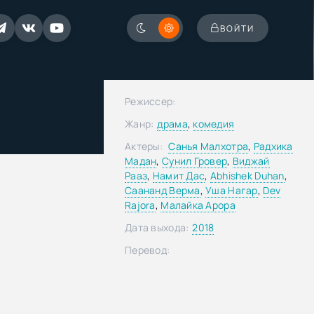
ВОЙТИ
Режиссер:
Жанр:
драма
,
комедия
Актеры:
Санья Малхотра
,
Радхика
Мадан
,
Сунил Гровер
,
Виджай
Рааз
,
Намит Дас
,
Abhishek Duhan
,
Саананд Верма
,
Уша Нагар
,
Dev
Rajora
,
Малайка Арора
Дата выхода:
2018
Перевод: