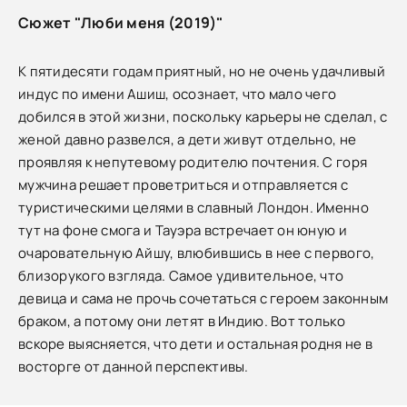
Сюжет "Люби меня (2019)"
К пятидесяти годам приятный, но не очень удачливый
индус по имени Ашиш, осознает, что мало чего
добился в этой жизни, поскольку карьеры не сделал, с
женой давно развелся, а дети живут отдельно, не
проявляя к непутевому родителю почтения. С горя
мужчина решает проветриться и отправляется с
туристическими целями в славный Лондон. Именно
тут на фоне смога и Тауэра встречает он юную и
очаровательную Айшу, влюбившись в нее с первого,
близорукого взгляда. Самое удивительное, что
девица и сама не прочь сочетаться с героем законным
браком, а потому они летят в Индию. Вот только
вскоре выясняется, что дети и остальная родня не в
восторге от данной перспективы.