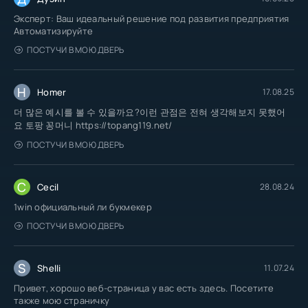
Эксперт: Ваш идеальный решение под развития предприятия
Автоматизируйте
ПОСТУЧИ В МОЮ ДВЕРЬ
H
Homer
17.08.25
더 많은 예시를 볼 수 있을까요?이런 관점은 전혀 생각해보지 못했어
요 토팡 꽁머니 https://topang119.net/
ПОСТУЧИ В МОЮ ДВЕРЬ
C
Cecil
28.08.24
1win официальный ли букмекер
ПОСТУЧИ В МОЮ ДВЕРЬ
S
Shelli
11.07.24
Привет, хорошо веб-страница у вас есть здесь. Посетите
также мою страничку