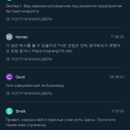
Эксперт: Ваш идеальный решение под развития предприятия
Автоматизируйте
ПОСТУЧИ В МОЮ ДВЕРЬ
H
Homer
17.08.25
더 많은 예시를 볼 수 있을까요?이런 관점은 전혀 생각해보지 못했어
요 토팡 꽁머니 https://topang119.net/
ПОСТУЧИ В МОЮ ДВЕРЬ
C
Cecil
28.08.24
1win официальный ли букмекер
ПОСТУЧИ В МОЮ ДВЕРЬ
S
Shelli
11.07.24
Привет, хорошо веб-страница у вас есть здесь. Посетите
также мою страничку