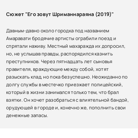
Сюжет "Его зовут Шриманнараяна (2019)"
Давным-давно около городка под названием
Амаравати бродячие артисты ограбили поезд и
спрятали наживу. Местный махаражда их допросил,
но, не услышав правды, распорядился казнить
преступников. Через пятнадцать лет сыновья
правителя, враждующие между собой, хотят
разыскать клад, но пока безуспешно. Неожиданно по
долгу службы в местечко приезжает полицейский,
который в жизни занимался только тем, что брал
взятки. Он хочет разобраться с влиятельной бандой,
орудующей в городе и, конечно же, пополнить свои
денежные запасы.