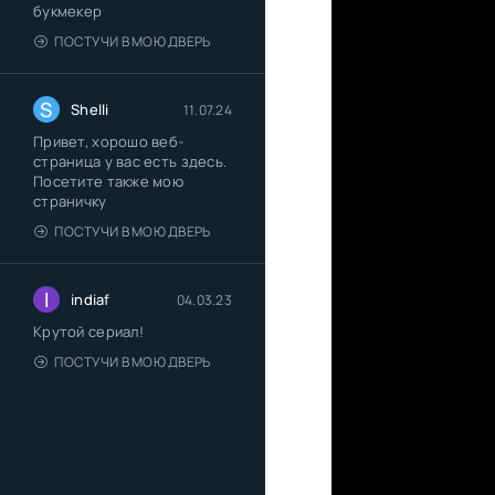
букмекер
ПОСТУЧИ В МОЮ ДВЕРЬ
S
Shelli
11.07.24
Привет, хорошо веб-
страница у вас есть здесь.
Посетите также мою
страничку
ПОСТУЧИ В МОЮ ДВЕРЬ
I
indiaf
04.03.23
Крутой сериал!
ПОСТУЧИ В МОЮ ДВЕРЬ