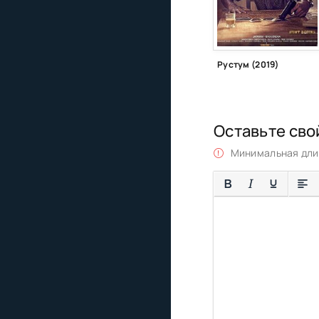
Рустум (2019)
Оставьте сво
Минимальная длин