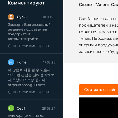
Комментируют
Сюжет "Агент Саи
Д
Дуэйн
10.09.25
Саи Атрея - талант
Эксперт: Ваш идеальный
проницателен и наб
решение под развития
гордится тем, что 
предприятия
тупик. Персонаж вп
Автоматизируйте
хитрым и продуманн
ПОСТУЧИ В МОЮ ДВЕРЬ
зависит чье-то буд
H
Homer
17.08.25
더 많은 예시를 볼 수 있을까
요?이런 관점은 전혀 생각해보
지 못했어요 토팡 꽁머니
https://topang119.net/
Смотреть онлайн
ПОСТУЧИ В МОЮ ДВЕРЬ
C
Cecil
28.08.24
1win официальный ли