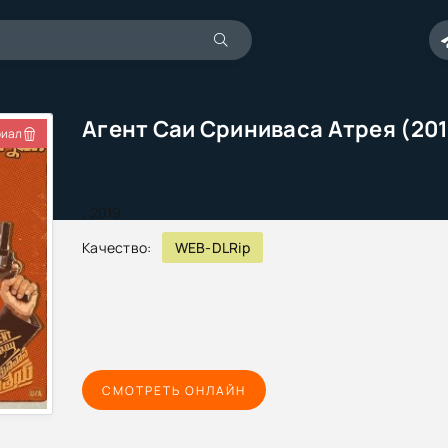
Агент Саи Сриниваса Атрея (20
иал
,
2019
Качество:
WEB-DLRip
СМОТРЕТЬ ОНЛАЙН