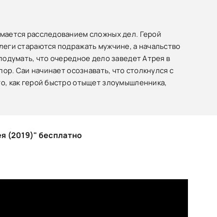
имается расследованием сложных дел. Герой
ллеги стараются подражать мужчине, а начальство
 подумать, что очередное дело заведет Атрея в
пор. Саи начинает осознавать, что столкнулся с
го, как герой быстро отыщет злоумышленника,
я (2019)" бесплатно