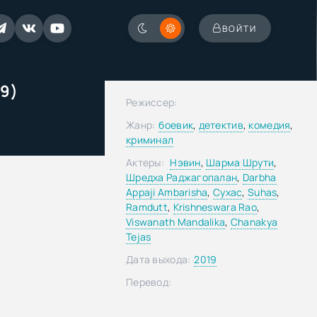
ВОЙТИ
19)
Режиссер:
Жанр:
боевик
,
детектив
,
комедия
,
криминал
Актеры:
Нэвин
,
Шарма Шрути
,
Шредха Раджагопалан
,
Darbha
Appaji Ambarisha
,
Сухас
,
Suhas
,
Ramdutt
,
Krishneswara Rao
,
Viswanath Mandalika
,
Chanakya
Tejas
Дата выхода:
2019
Перевод: