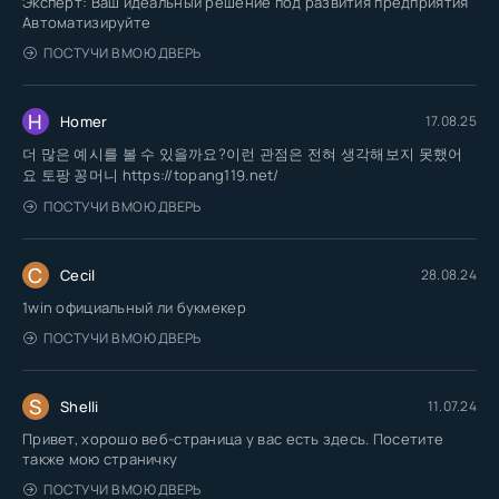
Эксперт: Ваш идеальный решение под развития предприятия
Автоматизируйте
ПОСТУЧИ В МОЮ ДВЕРЬ
H
Homer
17.08.25
더 많은 예시를 볼 수 있을까요?이런 관점은 전혀 생각해보지 못했어
요 토팡 꽁머니 https://topang119.net/
ПОСТУЧИ В МОЮ ДВЕРЬ
C
Cecil
28.08.24
1win официальный ли букмекер
ПОСТУЧИ В МОЮ ДВЕРЬ
S
Shelli
11.07.24
Привет, хорошо веб-страница у вас есть здесь. Посетите
также мою страничку
ПОСТУЧИ В МОЮ ДВЕРЬ