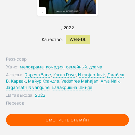
,
,
2022
Качество:
WEB-DL
Режиссер:
Жанр:
мелодрама
,
комедия
,
семейный
,
драма
Актеры:
Rupesh Bane
,
Karan Dave
,
Niranjan Javir
,
Джайеш
В. Кардак
,
Майур Кхандге
,
Vedshree Mahajan
,
Arya Naik
,
Jagannath Nivangune
,
Балакришна Шинде
Дата выхода:
2022
Перевод:
СМОТРЕТЬ ОНЛАЙН