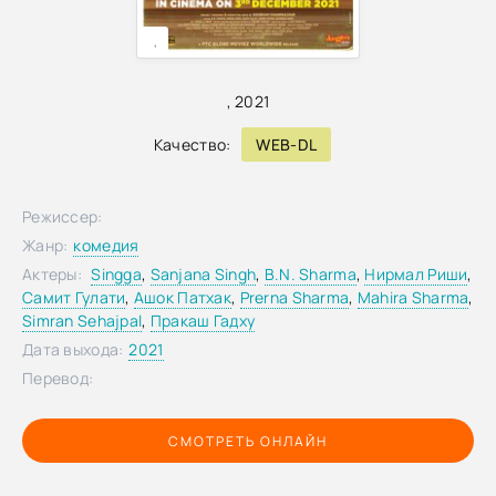
,
,
2021
Качество:
WEB-DL
Режиссер:
Жанр:
комедия
Актеры:
Singga
,
Sanjana Singh
,
B.N. Sharma
,
Нирмал Риши
,
Самит Гулати
,
Ашок Патхак
,
Prerna Sharma
,
Mahira Sharma
,
Simran Sehajpal
,
Пракаш Гадху
Дата выхода:
2021
Перевод:
СМОТРЕТЬ ОНЛАЙН