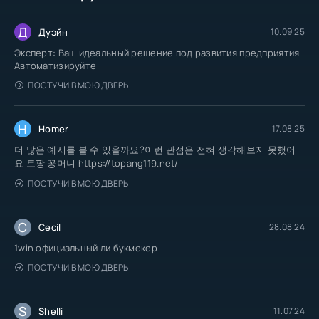
Д
Дуэйн
10.09.25
Эксперт: Ваш идеальный решение под развития предприятия
Автоматизируйте
ПОСТУЧИ В МОЮ ДВЕРЬ
H
Homer
17.08.25
더 많은 예시를 볼 수 있을까요?이런 관점은 전혀 생각해보지 못했어
요 토팡 꽁머니 https://topang119.net/
ПОСТУЧИ В МОЮ ДВЕРЬ
C
Cecil
28.08.24
1win официальный ли букмекер
ПОСТУЧИ В МОЮ ДВЕРЬ
S
Shelli
11.07.24