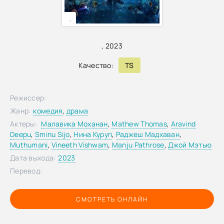
,
,
2023
Качество:
TS
Режиссер:
Жанр:
комедия
,
драма
Актеры:
Малавика Моханан
,
Mathew Thomas
,
Aravind
Deepu
,
Sminu Sijo
,
Нина Куруп
,
Раджеш Мадхаван
,
Muthumani
,
Vineeth Vishwam
,
Manju Pathrose
,
Джой Мэтью
Дата выхода:
2023
Перевод:
СМОТРЕТЬ ОНЛАЙН