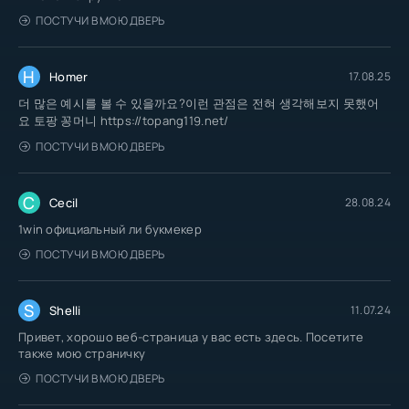
ПОСТУЧИ В МОЮ ДВЕРЬ
H
Homer
17.08.25
더 많은 예시를 볼 수 있을까요?이런 관점은 전혀 생각해보지 못했어
요 토팡 꽁머니 https://topang119.net/
ПОСТУЧИ В МОЮ ДВЕРЬ
C
Cecil
28.08.24
1win официальный ли букмекер
ПОСТУЧИ В МОЮ ДВЕРЬ
S
Shelli
11.07.24
Привет, хорошо веб-страница у вас есть здесь. Посетите
также мою страничку
ПОСТУЧИ В МОЮ ДВЕРЬ