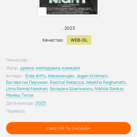
,
,
2023
Качество:
WEB-DL
Режиссер:
Жанр:
драма
,
мелодрама
,
комедия
Актеры:
Sree Arthi
,
Маникандан
,
Jagan Krishnan
,
Багаватхи Перумал
,
Raichal Rabecca
,
Meetha Raghunath
,
Uma Ramachandran
,
Баладжи Шактивэль
,
Nikhila Sankar
,
Рамеш Тилак
Дата выхода:
2023
Перевод:
СМОТРЕТЬ ОНЛАЙН