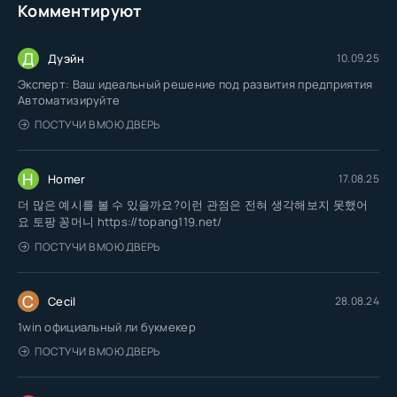
Комментируют
Д
Дуэйн
10.09.25
Эксперт: Ваш идеальный решение под развития предприятия
Автоматизируйте
ПОСТУЧИ В МОЮ ДВЕРЬ
H
Homer
17.08.25
더 많은 예시를 볼 수 있을까요?이런 관점은 전혀 생각해보지 못했어
요 토팡 꽁머니 https://topang119.net/
ПОСТУЧИ В МОЮ ДВЕРЬ
C
Cecil
28.08.24
1win официальный ли букмекер
ПОСТУЧИ В МОЮ ДВЕРЬ