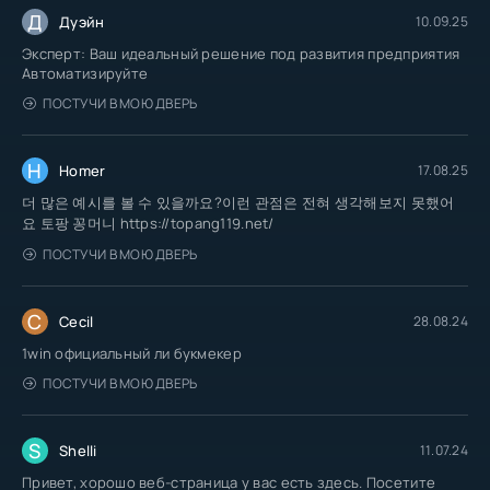
Д
Дуэйн
10.09.25
Эксперт: Ваш идеальный решение под развития предприятия
Автоматизируйте
ПОСТУЧИ В МОЮ ДВЕРЬ
H
Homer
17.08.25
더 많은 예시를 볼 수 있을까요?이런 관점은 전혀 생각해보지 못했어
요 토팡 꽁머니 https://topang119.net/
ПОСТУЧИ В МОЮ ДВЕРЬ
C
Cecil
28.08.24
1win официальный ли букмекер
ПОСТУЧИ В МОЮ ДВЕРЬ
S
Shelli
11.07.24
Привет, хорошо веб-страница у вас есть здесь. Посетите