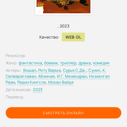
,
,
2023
Качество:
WEB-DL
Режиссер:
Жанр:
фантастика
,
боевик
,
триллер
,
драма
,
комедия
Актеры:
Вишал
,
Риту Варма
,
Сурья С.Дж.
,
Сунил
,
К.
Селварагхаван
,
Абхиная
,
И.Г. Махендран
,
Низхалгал
Рави
,
Редин Кингсли
,
Мохан Вайдя
Дата выхода:
2023
Перевод:
СМОТРЕТЬ ОНЛАЙН