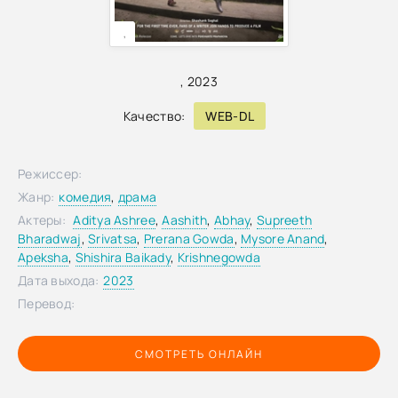
,
,
2023
Качество:
WEB-DL
Режиссер:
Жанр:
комедия
,
драма
Актеры:
Aditya Ashree
,
Aashith
,
Abhay
,
Supreeth
Bharadwaj
,
Srivatsa
,
Prerana Gowda
,
Mysore Anand
,
Apeksha
,
Shishira Baikady
,
Krishnegowda
Дата выхода:
2023
Перевод:
СМОТРЕТЬ ОНЛАЙН