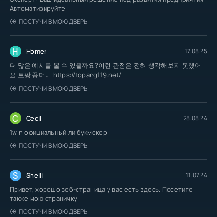
Автоматизируйте
ПОСТУЧИ В МОЮ ДВЕРЬ
H
Homer
17.08.25
더 많은 예시를 볼 수 있을까요?이런 관점은 전혀 생각해보지 못했어
요 토팡 꽁머니 https://topang119.net/
ПОСТУЧИ В МОЮ ДВЕРЬ
C
Cecil
28.08.24
1win официальный ли букмекер
ПОСТУЧИ В МОЮ ДВЕРЬ
S
Shelli
11.07.24
Привет, хорошо веб-страница у вас есть здесь. Посетите
также мою страничку
ПОСТУЧИ В МОЮ ДВЕРЬ