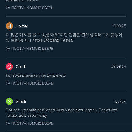
ПОСТУЧИ В МОЮ ДВЕРЬ
H
Homer
17.08.25
더 많은 예시를 볼 수 있을까요?이런 관점은 전혀 생각해보지 못했어
요 토팡 꽁머니 https://topang119.net/
ПОСТУЧИ В МОЮ ДВЕРЬ
C
Cecil
28.08.24
1win официальный ли букмекер
ПОСТУЧИ В МОЮ ДВЕРЬ
S
Shelli
11.07.24
Привет, хорошо веб-страница у вас есть здесь. Посетите
также мою страничку
ПОСТУЧИ В МОЮ ДВЕРЬ