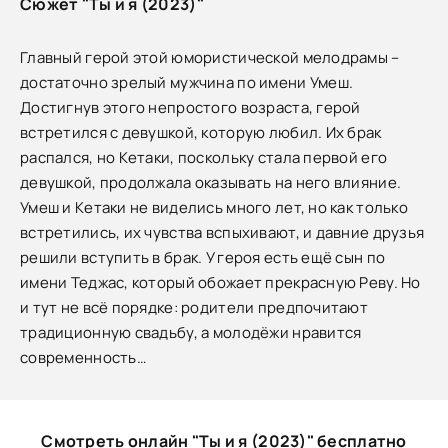
Сюжет "Ты и я (2023)"
Главный герой этой юмористической мелодрамы –
достаточно зрелый мужчина по имени Умеш.
Достигнув этого непростого возраста, герой
встретился с девушкой, которую любил. Их брак
распался, но Кетаки, поскольку стала первой его
девушкой, продолжала оказывать на него влияние.
Умеш и Кетаки не виделись много лет, но как только
встретились, их чувства вспыхивают, и давние друзья
решили вступить в брак. У героя есть ещё сын по
имени Теджас, который обожает прекрасную Реву. Но
и тут не всё порядке: родители предпочитают
традиционную свадьбу, а молодёжи нравится
современность…
Смотреть онлайн "Ты и я (2023)" бесплатно