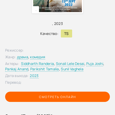
,
,
2023
Качество:
TS
Режиссер:
Жанр:
драма
,
комедия
Актеры:
Siddharth Randeria
,
Sonali Lele Desai
,
Puja Joshi
,
Pankaj Anand
,
Parikshit Tamalia
,
Sunil Vaghela
Дата выхода:
2023
Перевод:
СМОТРЕТЬ ОНЛАЙН