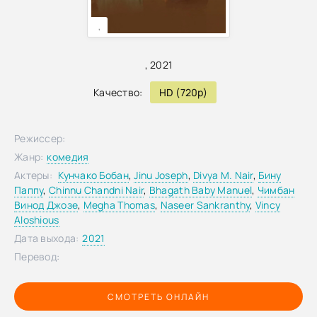
,
,
2021
Качество:
HD (720p)
Режиссер:
Жанр:
комедия
Актеры:
Кунчако Бобан
,
Jinu Joseph
,
Divya M. Nair
,
Бину
Паппу
,
Chinnu Chandni Nair
,
Bhagath Baby Manuel
,
Чимбан
Винод Джозе
,
Megha Thomas
,
Naseer Sankranthy
,
Vincy
Aloshious
Дата выхода:
2021
Перевод:
СМОТРЕТЬ ОНЛАЙН