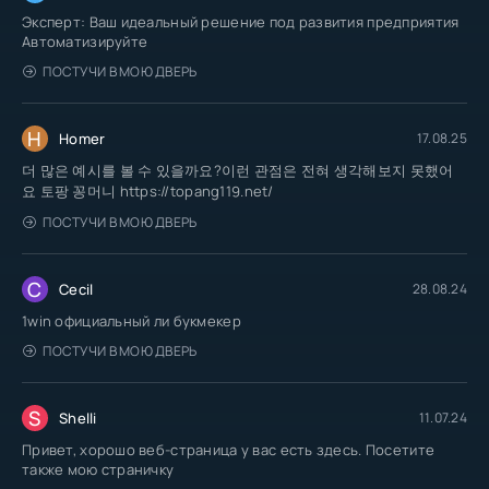
Эксперт: Ваш идеальный решение под развития предприятия
Автоматизируйте
ПОСТУЧИ В МОЮ ДВЕРЬ
H
Homer
17.08.25
더 많은 예시를 볼 수 있을까요?이런 관점은 전혀 생각해보지 못했어
요 토팡 꽁머니 https://topang119.net/
ПОСТУЧИ В МОЮ ДВЕРЬ
C
Cecil
28.08.24
1win официальный ли букмекер
ПОСТУЧИ В МОЮ ДВЕРЬ
S
Shelli
11.07.24
Привет, хорошо веб-страница у вас есть здесь. Посетите
также мою страничку