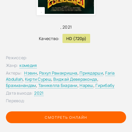
,
,
2021
Качество:
HD (720p)
Режиссер:
Жанр:
комедия
Актеры:
Нэвин
,
Рахул Рамакришна
,
Приядарши
,
Faria
Abdullah
,
Кирти Суреш
,
Виджай Девераконда
,
Брахманандам
,
Таникелла Бхарани
,
Нареш
,
Гирибабу
Дата выхода:
2021
Перевод:
СМОТРЕТЬ ОНЛАЙН