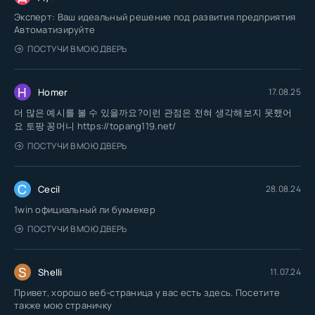
Эксперт: Ваш идеальный решение под развития предприятия
Автоматизируйте
ПОСТУЧИ В МОЮ ДВЕРЬ
H
Homer
17.08.25
더 많은 예시를 볼 수 있을까요?이런 관점은 전혀 생각해보지 못했어
요 토팡 꽁머니 https://topang119.net/
ПОСТУЧИ В МОЮ ДВЕРЬ
C
Cecil
28.08.24
1win официальный ли букмекер
ПОСТУЧИ В МОЮ ДВЕРЬ
S
Shelli
11.07.24
Привет, хорошо веб-страница у вас есть здесь. Посетите
также мою страничку