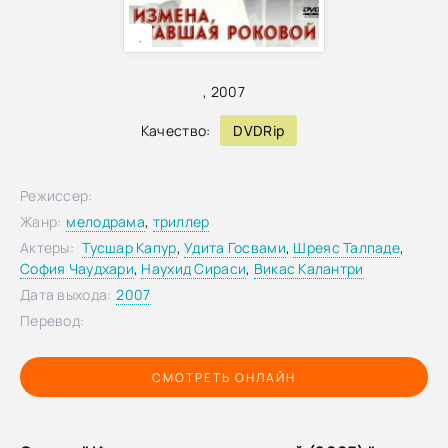
,
,
2007
Качество:
DVDRip
Режиссер:
Жанр:
мелодрама
,
триллер
Актеры:
Тусшар Капур
,
Удита Госвами
,
Шреяс Талпаде
,
София Чаудхари
,
Наухид Сираси
,
Викас Калантри
Дата выхода:
2007
Перевод:
СМОТРЕТЬ ОНЛАЙН