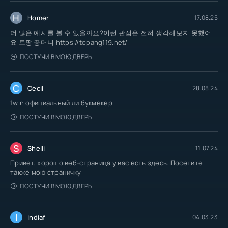
H
Homer
17.08.25
더 많은 예시를 볼 수 있을까요?이런 관점은 전혀 생각해보지 못했어
요 토팡 꽁머니 https://topang119.net/
ПОСТУЧИ В МОЮ ДВЕРЬ
C
Cecil
28.08.24
1win официальный ли букмекер
ПОСТУЧИ В МОЮ ДВЕРЬ
S
Shelli
11.07.24
Привет, хорошо веб-страница у вас есть здесь. Посетите
также мою страничку
ПОСТУЧИ В МОЮ ДВЕРЬ
I
indiaf
04.03.23