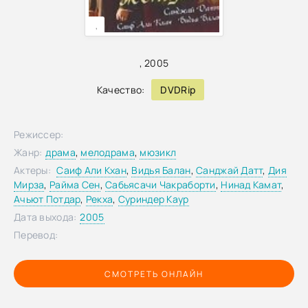
,
,
2005
Качество:
DVDRip
Режиссер:
Жанр:
драма
,
мелодрама
,
мюзикл
Актеры:
Саиф Али Кхан
,
Видья Балан
,
Санджай Датт
,
Дия
Мирза
,
Райма Сен
,
Сабьясачи Чакраборти
,
Нинад Камат
,
Ачьют Потдар
,
Рекха
,
Суриндер Каур
Дата выхода:
2005
Перевод:
СМОТРЕТЬ ОНЛАЙН