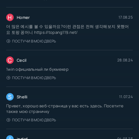
H
Homer
17.08.25
더 많은 예시를 볼 수 있을까요?이런 관점은 전혀 생각해보지 못했어
요 토팡 꽁머니 https://topang119.net/
ПОСТУЧИ В МОЮ ДВЕРЬ
C
Cecil
28.08.24
1win официальный ли букмекер
ПОСТУЧИ В МОЮ ДВЕРЬ
S
Shelli
11.07.24
Привет, хорошо веб-страница у вас есть здесь. Посетите
также мою страничку
ПОСТУЧИ В МОЮ ДВЕРЬ
I
indiaf
04.03.23