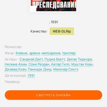
,
,
1991
Качество:
WEB-DLRip
Режиссер:
Жанр:
боевик
,
драма
,
мелодрама
,
триллер
Актеры:
Санджай Датт
,
Пуджа Бхатт
,
Дипак Тиджори
,
Нилима Азим
,
Сони Раздан
,
Автар Гилл
,
Муштак Кхан
,
Джавед Кхан
,
Панкадж Дхир
,
Манохар Сингх
Дата выхода:
1991
Перевод:
СМОТРЕТЬ ОНЛАЙН