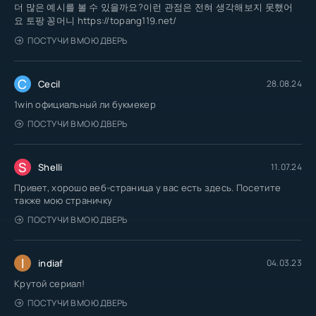
더 많은 예시를 볼 수 있을까요?이런 관점은 전혀 생각해보지 못했어
요 토팡 꽁머니 https://topang119.net/
ПОСТУЧИ В МОЮ ДВЕРЬ
C
Cecil
28.08.24
1win официальный ли букмекер
ПОСТУЧИ В МОЮ ДВЕРЬ
S
Shelli
11.07.24
Привет, хорошо веб-страница у вас есть здесь. Посетите
также мою страничку
ПОСТУЧИ В МОЮ ДВЕРЬ
I
indiaf
04.03.23
Крутой сериал!
ПОСТУЧИ В МОЮ ДВЕРЬ