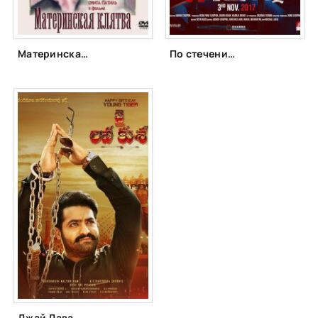
Материнская клятва (1984)
По стечению обстоятельств (2017)
Джай Лава Куша (2017)