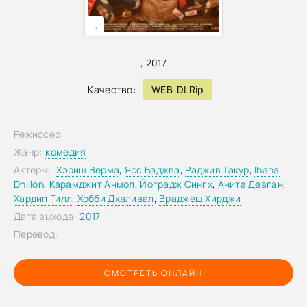
,
,
2017
Качество:
WEB-DLRip
Режиссер:
Жанр:
комедия
Актеры:
Хэриш Верма
,
Ясс Баджва
,
Раджив Такур
,
Ihana
Dhillon
,
Карамджит Анмол
,
Йоградж Сингх
,
Анита Девган
,
Хардип Гилл
,
Хобби Дхаливал
,
Враджеш Хирджи
Дата выхода:
2017
Перевод:
СМОТРЕТЬ ОНЛАЙН