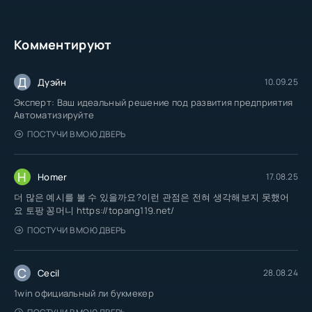
Комментируют
Д
Дуэйн
10.09.25
Эксперт: Ваш идеальный решение под развития предприятия
Автоматизируйте
ПОСТУЧИ В МОЮ ДВЕРЬ
H
Homer
17.08.25
더 많은 예시를 볼 수 있을까요?이런 관점은 전혀 생각해보지 못했어
요 토팡 꽁머니 https://topang119.net/
ПОСТУЧИ В МОЮ ДВЕРЬ
C
Cecil
28.08.24
1win официальный ли букмекер