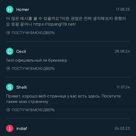
H
Homer
17.08.25
더 많은 예시를 볼 수 있을까요?이런 관점은 전혀 생각해보지 못했어
요 토팡 꽁머니 https://topang119.net/
ПОСТУЧИ В МОЮ ДВЕРЬ
C
Cecil
28.08.24
1win официальный ли букмекер
ПОСТУЧИ В МОЮ ДВЕРЬ
S
Shelli
11.07.24
Привет, хорошо веб-страница у вас есть здесь. Посетите
также мою страничку
ПОСТУЧИ В МОЮ ДВЕРЬ
I
indiaf
04.03.23