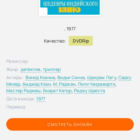
,
,
1977
Качество:
DVDRip
Режиссер:
Жанр:
детектив
,
триллер
Актеры:
Винод Кханна
,
Видья Синха
,
Шрирам Лагу
,
Садху
Мехер
,
Амджад Кхан
,
М. Раджан
,
Лили Чакраварти
,
Мастер Раджеш
,
Бхарат Капур
,
Раджу Шреста
Дата выхода:
1977
Перевод:
СМОТРЕТЬ ОНЛАЙН