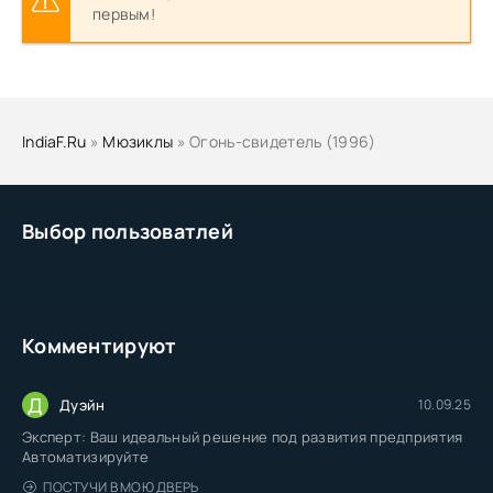
первым!
IndiaF.Ru
»
Мюзиклы
» Огонь-свидетель (1996)
Выбор пользоватлей
Комментируют
Д
Дуэйн
10.09.25
Эксперт: Ваш идеальный решение под развития предприятия
Автоматизируйте
ПОСТУЧИ В МОЮ ДВЕРЬ