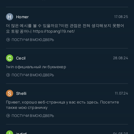
H
Homer
17.08.25
더 많은 예시를 볼 수 있을까요?이런 관점은 전혀 생각해보지 못했어
요 토팡 꽁머니 https://topang119.net/
ПОСТУЧИ В МОЮ ДВЕРЬ
C
Cecil
28.08.24
1win официальный ли букмекер
ПОСТУЧИ В МОЮ ДВЕРЬ
S
Shelli
11.07.24
Привет, хорошо веб-страница у вас есть здесь. Посетите
также мою страничку
ПОСТУЧИ В МОЮ ДВЕРЬ
I
indiaf
04.03.23