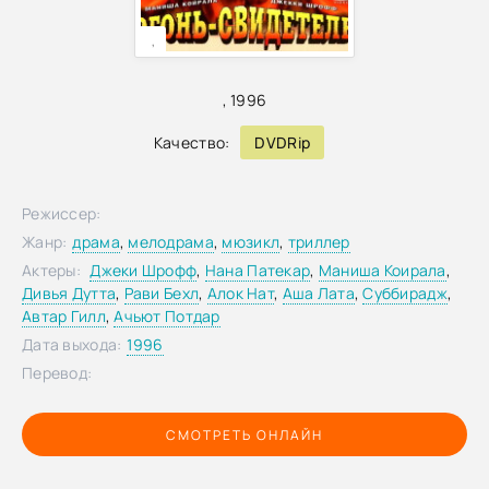
,
,
1996
Качество:
DVDRip
Режиссер:
Жанр:
драма
,
мелодрама
,
мюзикл
,
триллер
Актеры:
Джеки Шрофф
,
Нана Патекар
,
Маниша Коирала
,
Дивья Дутта
,
Рави Бехл
,
Алок Нат
,
Аша Лата
,
Суббирадж
,
Автар Гилл
,
Ачьют Потдар
Дата выхода:
1996
Перевод:
СМОТРЕТЬ ОНЛАЙН