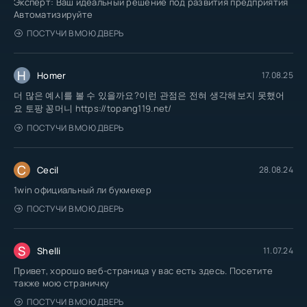
Эксперт: Ваш идеальный решение под развития предприятия
Автоматизируйте
ПОСТУЧИ В МОЮ ДВЕРЬ
H
Homer
17.08.25
더 많은 예시를 볼 수 있을까요?이런 관점은 전혀 생각해보지 못했어
요 토팡 꽁머니 https://topang119.net/
ПОСТУЧИ В МОЮ ДВЕРЬ
C
Cecil
28.08.24
1win официальный ли букмекер
ПОСТУЧИ В МОЮ ДВЕРЬ
S
Shelli
11.07.24
Привет, хорошо веб-страница у вас есть здесь. Посетите
также мою страничку
ПОСТУЧИ В МОЮ ДВЕРЬ