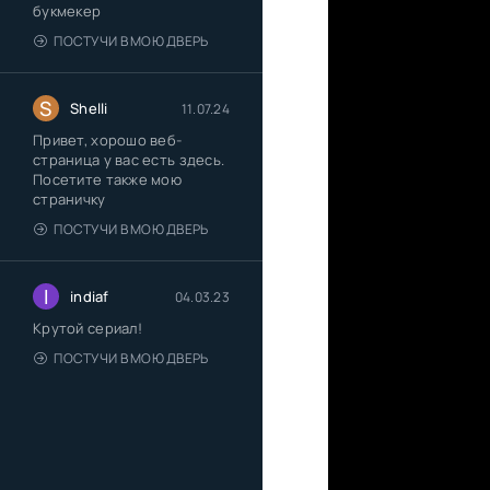
букмекер
ПОСТУЧИ В МОЮ ДВЕРЬ
S
Shelli
11.07.24
Привет, хорошо веб-
страница у вас есть здесь.
Посетите также мою
страничку
ПОСТУЧИ В МОЮ ДВЕРЬ
I
indiaf
04.03.23
Крутой сериал!
ПОСТУЧИ В МОЮ ДВЕРЬ