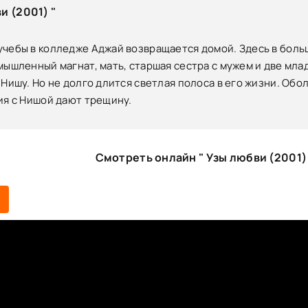
и (2001) "
учебы в колледже Аджай возвращается домой. Здесь в боль
мышленный магнат, мать, старшая сестра с мужем и две мла
 Нишу. Но не долго длится светлая полоса в его жизни. Об
ия с Нишой дают трещину.
Смотреть онлайн " Узы любви (2001)