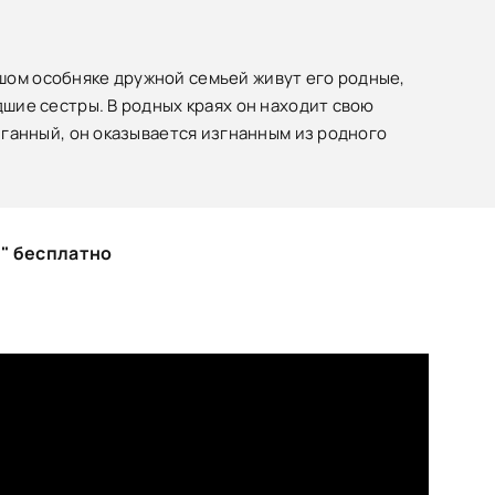
шом особняке дружной семьей живут его родные,
дшие сестры. В родных краях он находит свою
олганный, он оказывается изгнанным из родного
 " бесплатно