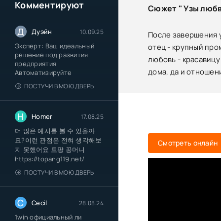
Комментируют
Сюжет " Узы любв
Д
Дуэйн
10.09.25
После завершения 
Эксперт: Ваш идеальный
отец - крупный про
решение под развития
любовь - красавицу
предприятия
дома, да и отношен
Автоматизируйте
ПОСТУЧИ В МОЮ ДВЕРЬ
H
Homer
17.08.25
더 많은 예시를 볼 수 있을까
요?이런 관점은 전혀 생각해보
Смотреть онлайн
지 못했어요 토팡 꽁머니
https://topang119.net/
ПОСТУЧИ В МОЮ ДВЕРЬ
C
Cecil
28.08.24
1win официальный ли