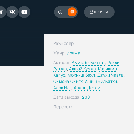
ВОЙТИ
Режиссер:
Жанр:
драма
Актеры:
Амитабх Баччан
,
Ракхи
Гулзар
,
Акшай Кумар
,
Каришма
Капур
,
Мохниш Бехл
,
Джухи Чавла
,
Симона Сингх
,
Ашиш Видьятхи
,
Алок Нат
,
Ананг Десаи
Дата выхода:
2001
Перевод: