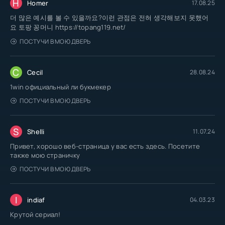
H
Homer
17.08.25
더 많은 예시를 볼 수 있을까요?이런 관점은 전혀 생각해보지 못했어
요 토팡 꽁머니 https://topang119.net/
ПОСТУЧИ В МОЮ ДВЕРЬ
C
Cecil
28.08.24
1win официальный ли букмекер
ПОСТУЧИ В МОЮ ДВЕРЬ
S
Shelli
11.07.24
Привет, хорошо веб-страница у вас есть здесь. Посетите
также мою страничку
ПОСТУЧИ В МОЮ ДВЕРЬ
I
indiaf
04.03.23
Крутой сериал!