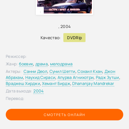
,
,
2004
Качество:
DVDRip
Режиссер:
Жанр:
боевик
,
драма
,
мелодрама
Актеры:
Санни Деол
,
Сунил Шетти
,
Сохаил Кхан
,
Джон
Абрахам
,
Наухид Сираси
,
Апурва Агнихотри
,
Радж Зутши
,
Враджеш Хирджи
,
Хемант Бирдж
,
Dhananjay Mandrekar
Дата выхода:
2004
Перевод:
СМОТРЕТЬ ОНЛАЙН