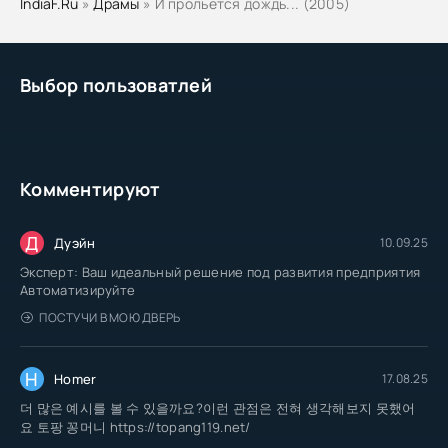
IndiaF.Ru
»
Драмы
» И прольется дождь... (2005)
Выбор пользоватлей
Комментируют
Д
Дуэйн
10.09.25
Эксперт: Ваш идеальный решение под развития предприятия
Автоматизируйте
ПОСТУЧИ В МОЮ ДВЕРЬ
H
Homer
17.08.25
더 많은 예시를 볼 수 있을까요?이런 관점은 전혀 생각해보지 못했어
요 토팡 꽁머니 https://topang119.net/