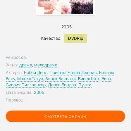
,
,
2005
Качество:
DVDRip
Режиссер:
Жанр:
драма
,
мелодрама
Актеры:
Бобби Деол
,
Приянка Чопра Джонас
,
Бипаша
Басу
,
Махеш Такур
,
Вивек Васвани
,
Вивек Шок
,
Бина
,
Суприя Пилгаонкар
,
Долли Биндра
,
Пушти
Дата выхода:
2005
Перевод:
СМОТРЕТЬ ОНЛАЙН